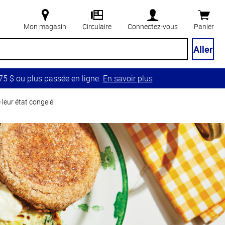
Mon magasin
Circulaire
Connectez-vous
Panier
Aller
5 $ ou plus passée en ligne.
En savoir plus
 leur état congelé