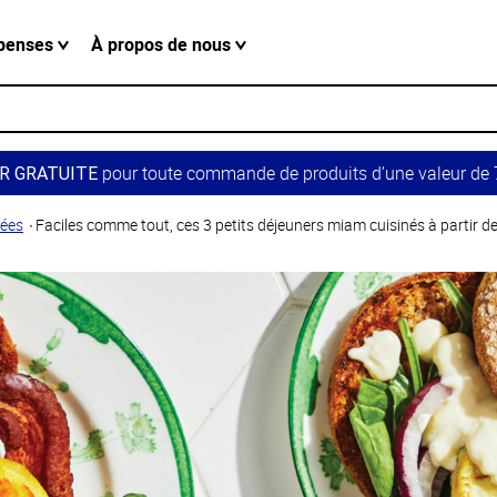
penses
À propos de nous
pour toute commande de produits d’une valeur de 7
R GRATUITE
dées
Faciles comme tout, ces 3 petits déjeuners miam cuisinés à partir de