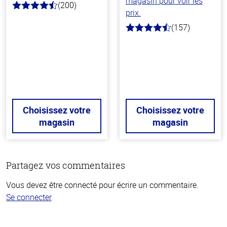
magasin pour voir les
(200)
4.6
prix.
hors
de
(157)
4.3
5
hors
stars
de
5
stars
Choisissez votre
Choisissez votre
magasin
magasin
Partagez vos commentaires
Vous devez être connecté pour écrire un commentaire.
Se connecter
Haut