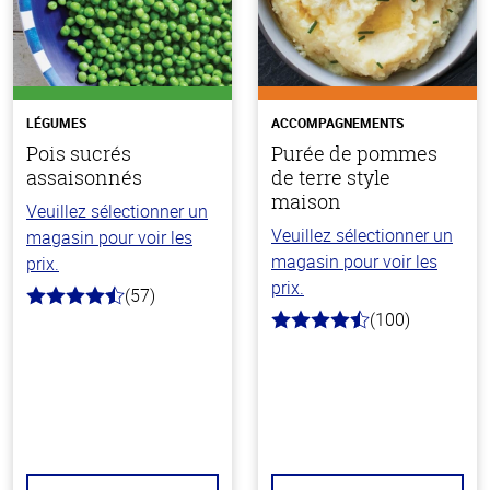
LÉGUMES
ACCOMPAGNEMENTS
Pois sucrés
Purée de pommes
assaisonnés
de terre style
maison
Veuillez sélectionner un
Veuillez sélectionner un
magasin pour voir les
magasin pour voir les
prix.
prix.
(57)
4.2
(100)
hors
4.4
de
hors
5
de
stars
5
stars