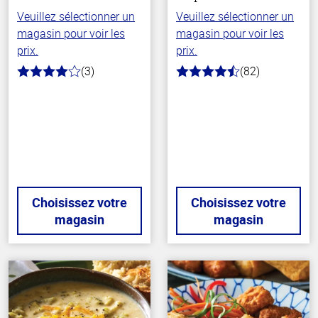
Veuillez sélectionner un
Veuillez sélectionner un
magasin pour voir les
magasin pour voir les
prix.
prix.
(3)
(82)
4.0
4.1
hors
hors
de
de
5
5
stars
stars
Choisissez votre
Choisissez votre
magasin
magasin