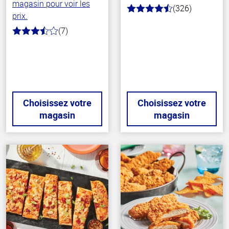
magasin pour voir les
(326)
4.6
prix.
hors
de
(7)
3.9
5
hors
stars
de
5
stars
Choisissez votre
Choisissez votre
magasin
magasin