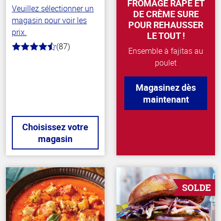
FROMAGE RÂPÉ ET
Veuillez sélectionner un
DE CRÈME SURE
magasin pour voir les
POUR REHAUSSER
prix.
LE TOUT !
(87)
4.8
Ensemble à fajitas au
hors
poulet
de
5
stars
Magasinez dès
maintenant
Choisissez votre
magasin
SOLDE