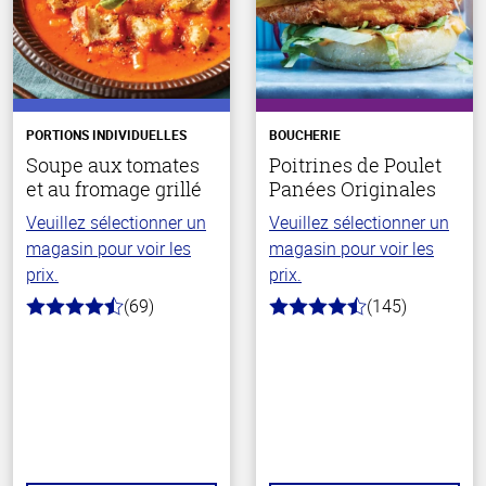
PORTIONS INDIVIDUELLES
BOUCHERIE
Soupe aux tomates
Poitrines de Poulet
et au fromage grillé
Panées Originales
Veuillez sélectionner un
Veuillez sélectionner un
magasin pour voir les
magasin pour voir les
prix.
prix.
(69)
(145)
4.3
4.5
hors
hors
de
de
5
5
stars
stars