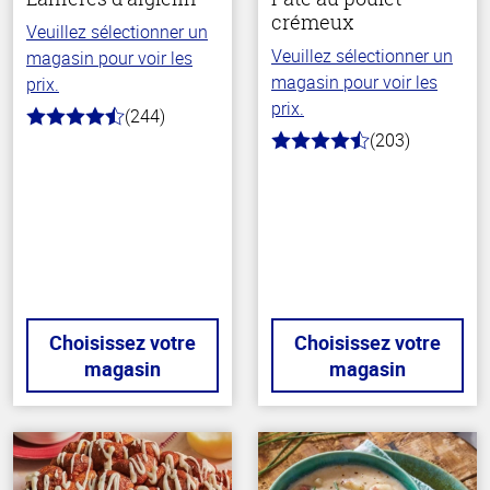
crémeux
Veuillez sélectionner un
Veuillez sélectionner un
magasin pour voir les
magasin pour voir les
prix.
prix.
(244)
4.5
(203)
hors
4.3
de
hors
5
de
stars
5
stars
Choisissez votre
Choisissez votre
magasin
magasin