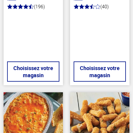
(196)
(40)
4.8
3.8
hors
hors
de
de
5
5
stars
stars
Choisissez votre
Choisissez votre
magasin
magasin