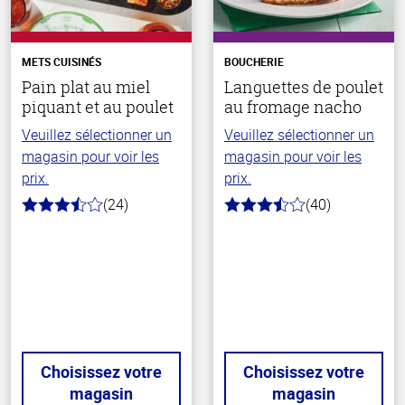
METS CUISINÉS
BOUCHERIE
Pain plat au miel
Languettes de poulet
piquant et au poulet
au fromage nacho
Veuillez sélectionner un
Veuillez sélectionner un
magasin pour voir les
magasin pour voir les
prix.
prix.
(24)
(40)
3.5
3.7
hors
hors
de
de
5
5
stars
stars
Choisissez votre
Choisissez votre
magasin
magasin