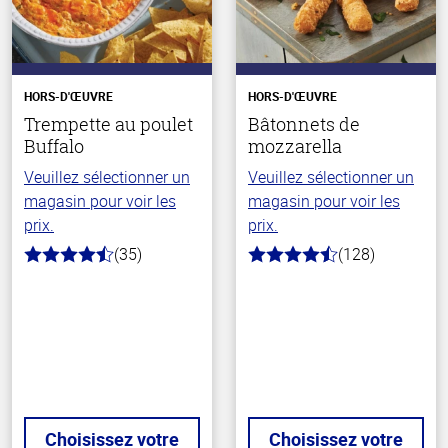
HORS-D'ŒUVRE
HORS-D'ŒUVRE
Trempette au poulet
Bâtonnets de
Buffalo
mozzarella
Veuillez sélectionner un
Veuillez sélectionner un
magasin pour voir les
magasin pour voir les
prix.
prix.
(35)
(128)
4.4
4.6
hors
hors
de
de
5
5
stars
stars
Choisissez votre
Choisissez votre