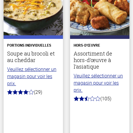
PORTIONS INDIVIDUELLES
HORS-D'ŒUVRE
Soupe au brocoli et
Assortiment de
au cheddar
hors-d’œuvre à
l’asiatique
Veuillez sélectionner un
Veuillez sélectionner un
magasin pour voir les
magasin pour voir les
prix.
prix.
(29)
4.0
(105)
hors
2.9
de
hors
5
de
stars
5
stars