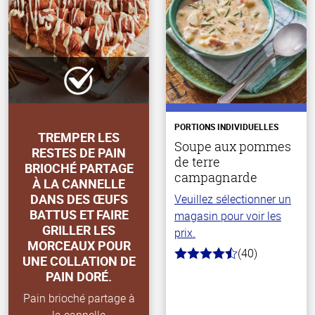
PORTIONS INDIVIDUELLES
TREMPER LES
Soupe aux pommes
RESTES DE PAIN
de terre
BRIOCHÉ PARTAGE
campagnarde
À LA CANNELLE
DANS DES ŒUFS
Veuillez sélectionner un
BATTUS ET FAIRE
magasin pour voir les
GRILLER LES
prix.
MORCEAUX POUR
(40)
4.1
UNE COLLATION DE
hors
PAIN DORÉ.
de
5
Pain brioché partage à
stars