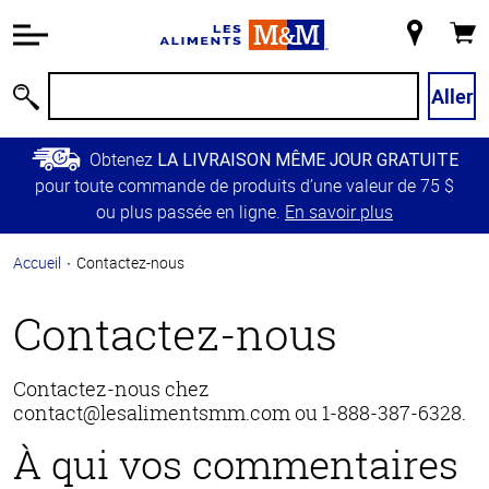
Information
relative à
Mon
Panie
l'accessibilité
magasin
Passer
Aller
Recherche
au
contenu
Obtenez
LA LIVRAISON MÊME JOUR GRATUITE
principal
pour toute commande de produits d’une valeur de 75 $
Retour à
ou plus passée en ligne.
En savoir plus
la
navigation
Accueil
Contactez-nous
principale
Contactez-nous
Contactez-nous chez
contact@lesalimentsmm.com
ou 1-888-387-6328.
À qui vos commentaires