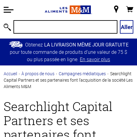
Information
relative à
Mon
Panie
l'accessibilité
magasin
Passer
Aller
Recherche
au
contenu
Obtenez
LA LIVRAISON MÊME JOUR GRATUITE
principal
pour toute commande de produits d’une valeur de 75 $
Retour à
ou plus passée en ligne.
En savoir plus
la
navigation
Accueil
À propos de nous
Campagnes médiatiques
Searchlight
principale
Capital Partners et ses partenaires font l’acquisition de la société Les
Aliments M&M
Searchlight Capital
Partners et ses
partenaires font