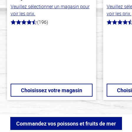
Veuillez sélectionner un magasin pour
Veuillez sé
voir les prix.
voir les prix.
(196)
4.8
4.5
hors
hors
de
de
5
5
stars
stars
Choisissez votre magasin
Chois
Commandez vos poissons et fruits de mer