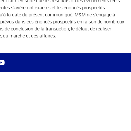
t faire en sorte que les résultats ou les événements réels
ntes s’avéreront exactes et les énoncés prospectifs
 qu’à la date du présent communiqué. M&M ne s’engage à
ux prévus dans ces énoncés prospectifs en raison de nombreux
ns de conclusion de la transaction; le défaut de réaliser
, du marché et des affaires.