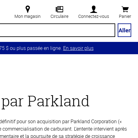
Mon magasin
Circulaire
Connectez-vous
Panier
Aller
5 $ ou plus passée en ligne.
En savoir plus
 par Parkland
finitif pour son acquisition par Parkland Corporation («
e commercialisation de carburant. L’entente intervient après
entaire et la poursuite de sa stratégie de croissance