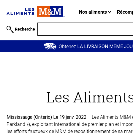
Information
relative à
Nos aliments
Récom
l'accessibilité
Passer
Recherche
au
contenu
Obtenez
principal
LA LIVRAISON MÊME JOU
Retour à
Les
la
navigation
principale
Aliments
Les Aliments
M&M
– Les Aliments M&M («
Mississauga (Ontario) Le 19 janv. 2022
a
Parkland »), exploitant international de premier plan et impo
les efforts fructueux de M&M de repositionnement de sa marqu