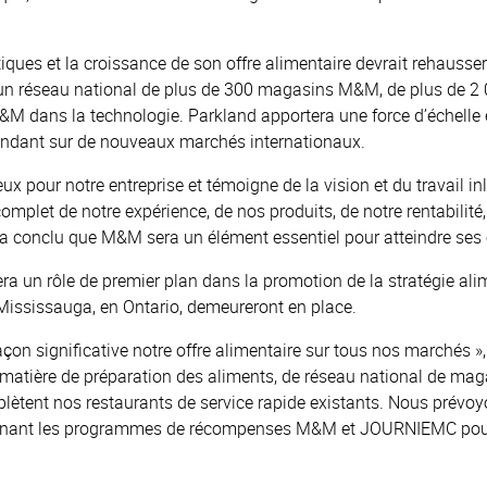
atiques et la croissance de son offre alimentaire devrait rehaus
d’un réseau national de plus de 300 magasins M&M, de plus de 2
&M dans la technologie. Parkland apportera une force d’échelle
endant sur de nouveaux marchés internationaux.
 pour notre entreprise et témoigne de la vision et du travail in
mplet de notre expérience, de nos produits, de notre rentabilit
d a conclu que M&M sera un élément essentiel pour atteindre ses o
ra un rôle de premier plan dans la promotion de la stratégie al
 Mississauga, en Ontario, demeureront en place.
açon significative notre offre alimentaire sur tous nos marchés »,
 matière de préparation des aliments, de réseau national de maga
lètent nos restaurants de service rapide existants. Nous prévoy
combinant les programmes de récompenses M&M et JOURNIEMC pour