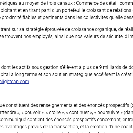
s Amériques au moyen de trois canaux : Commerce de détail, com
itant et en tirant parti d’un portefeuille croissant de relations
oximité fiables et pertinents dans les collectivités qu’elle dess
ntrant sur sa stratégie éprouvée de croissance organique, de réa
 se trouvent nos employés, ainsi que nos valeurs de sécurité, d’
dont les actifs sous gestion s’élèvent à plus de 9 milliards de d
pital à long terme et son soutien stratégique accélèrent la créat
hlightcap.com
.
 constituent des renseignements et des énoncés prospectifs (col
tendre », « pouvoir », « croire », « continuer », « poursuivre » (
nt communiqué contient des énoncés prospectifs concernant, entre 
es avantages prévus de la transaction; et la création d’une coal