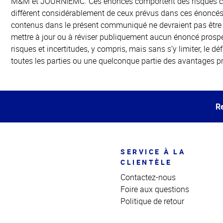
M&M et JOURNIEMC. Ces énoncés comportent des risques connus
diffèrent considérablement de ceux prévus dans ces énoncés 
contenus dans le présent communiqué ne devraient pas être
mettre à jour ou à réviser publiquement aucun énoncé prospec
risques et incertitudes, y compris, mais sans s’y limiter, le d
toutes les parties ou une quelconque partie des avantages pré
Haut
de la
page
Re
SERVICE À LA
CLIENTÈLE
Contactez-nous
Foire aux questions
Politique de retour