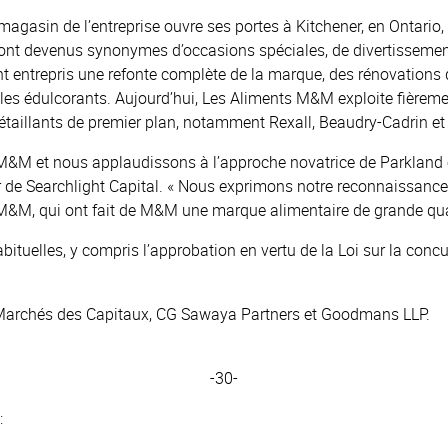
asin de l’entreprise ouvre ses portes à Kitchener, en Ontario,
sont devenus synonymes d’occasions spéciales, de divertissements
ont entrepris une refonte complète de la marque, des rénovation
et les édulcorants. Aujourd’hui, Les Aliments M&M exploite fière
étaillants de premier plan, notamment Rexall, Beaudry-Cadrin 
M et nous applaudissons à l’approche novatrice de Parkland en 
r de Searchlight Capital. « Nous exprimons notre reconnaissance 
M&M, qui ont fait de M&M une marque alimentaire de grande qual
abituelles, y compris l’approbation en vertu de la Loi sur la co
 Marchés des Capitaux, CG Sawaya Partners et Goodmans LLP.
-30-
: