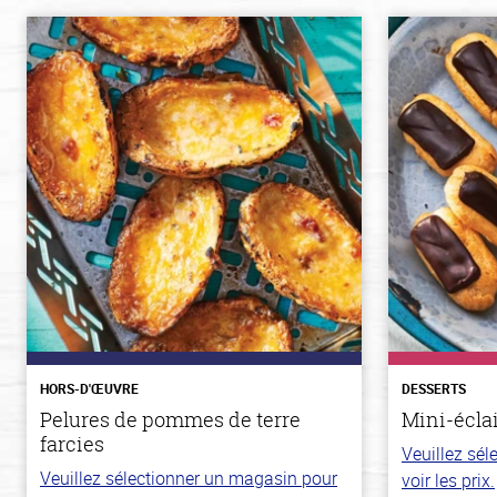
HORS-D'ŒUVRE
DESSERTS
Pelures de pommes de terre
Mini-écla
farcies
Veuillez sé
Veuillez sélectionner un magasin pour
voir les prix.