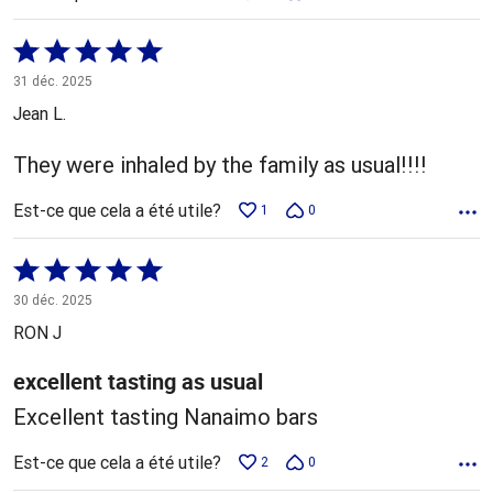
Coté
5 sur
31 déc. 2025
5
Jean L.
They were inhaled by the family as usual!!!!
Est-ce que cela a été utile?
1
0
Coté
5 sur
30 déc. 2025
5
RON J
excellent tasting as usual
Excellent tasting Nanaimo bars
Est-ce que cela a été utile?
2
0