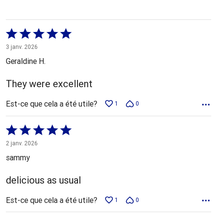
Coté
5 sur
3 janv. 2026
5
Geraldine H.
They were excellent
Est-ce que cela a été utile?
1
0
Coté
5 sur
2 janv. 2026
5
sammy
delicious as usual
Est-ce que cela a été utile?
1
0