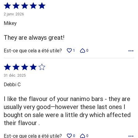
Coté
5 sur
2 janv. 2026
5
Mikey
They are always great!
Est-ce que cela a été utile?
1
0
Coté
4 sur
31 déc. 2025
5
Debbi C
I like the flavour of your nanimo bars - they are
usually very good—however these last ones I
bought on sale were a little dry which affected
their flavour .
Est-ce que cela a été utile?
0
0