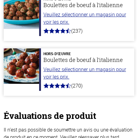
Boulettes de boeuf à l’italienne
Veuillez sélectionner un magasin pour
voir les prix.
(237)
4.6
hors
de
5
stars
HORS-D'ŒUVRE
Boulettes de boeuf à l’italienne
Veuillez sélectionner un magasin pour
voir les prix.
(270)
4.5
hors
de
5
stars
Évaluations de produit
Il n’est pas possible de soumettre un avis ou une évaluation
de produit en ce moment. Veuillez réessayer plus tard.