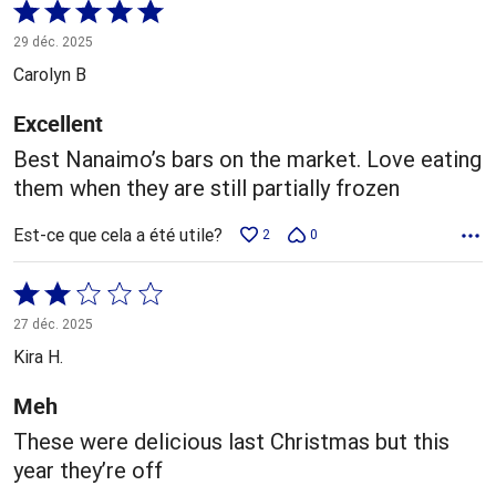
Coté
5 sur
29 déc. 2025
5
Carolyn B
Excellent
Best Nanaimo’s bars on the market. Love eating
them when they are still partially frozen
Est-ce que cela a été utile?
2
0
Coté
2 sur
27 déc. 2025
5
Kira H.
Meh
These were delicious last Christmas but this
year they’re off