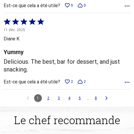
Est-ce que cela a été utile?
0
0
Coté
5 sur
11 déc. 2025
5
Diane K
Yummy
Delicious. The best, bar for dessert, and just
snacking.
Est-ce que cela a été utile?
2
2
…
1
2
3
4
5
8
Le chef recommande