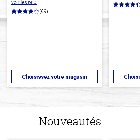
voir les prix.
4.7
(69)
hors
4.0
de
hors
5
de
stars
5
stars
Choisissez votre magasin
Chois
Nouveautés