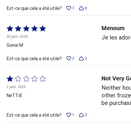
Est-ce que cela a été utile?
7
0
Menoum
Coté
5 sur
Je les ador
30 janv. 2026
5
Sonia M
Est-ce que cela a été utile?
2
2
Not Very G
Coté
1 sur
Neither hou
2 janv. 2026
5
other frozen
NeTTiE
be purchasi
Est-ce que cela a été utile?
1
3