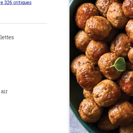
re 326 critiques
 sur
lettes
 air