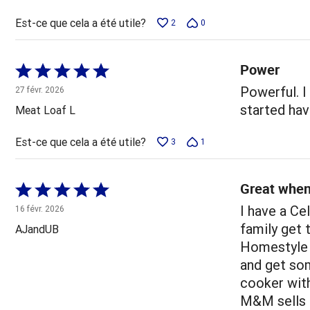
Est-ce que cela a été utile?
2
0
Power
Coté
5 sur
Powerful. I
27 févr. 2026
5
started hav
Meat Loaf L
Est-ce que cela a été utile?
3
1
Great when
Coté
5 sur
I have a Ce
16 févr. 2026
5
family get 
AJandUB
Homestyle 
and get som
cooker with
M&M sells 