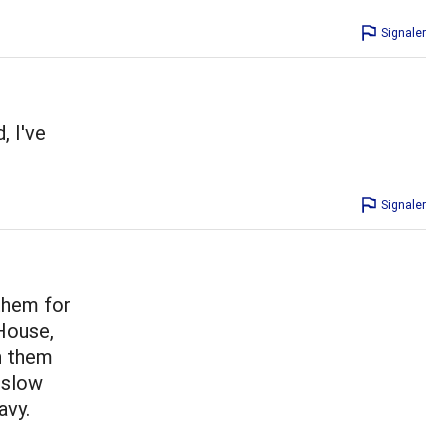
Signaler
, I've
Signaler
them for
House,
n them
 slow
avy.