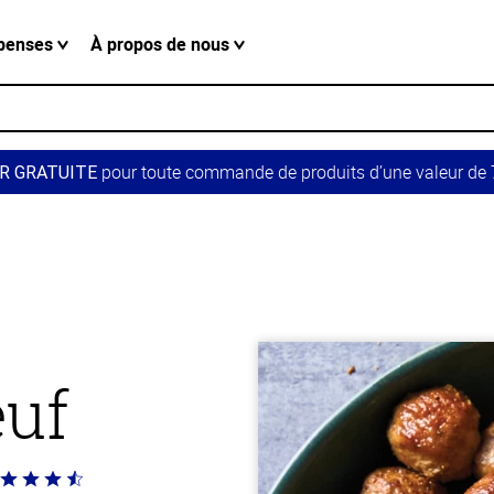
penses
À propos de nous
pour toute commande de produits d’une valeur de 7
R GRATUITE
œuf
té