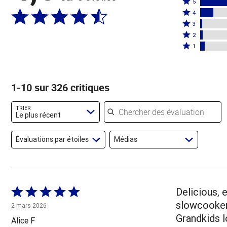
Coté
5
Coté
5
4
4
Coté
étoiles
3
étoiles
3
Coté
par
2
par
étoiles
2
Coté
80 %
1
12 %
par
étoiles
1 étoile
des
des
2 %
par
par
évaluateurs
évaluateurs
des
2 %
4 % des
1-10 sur 326 critiques
évaluateurs
des
évaluateurs
évaluateurs
Chercher des évaluations
TRIER
Le plus récent
Évaluations par étoiles
Médias
Coté
Delicious, 
5 sur
slowcooker 
2 mars 2026
5
Grandkids 
Alice F