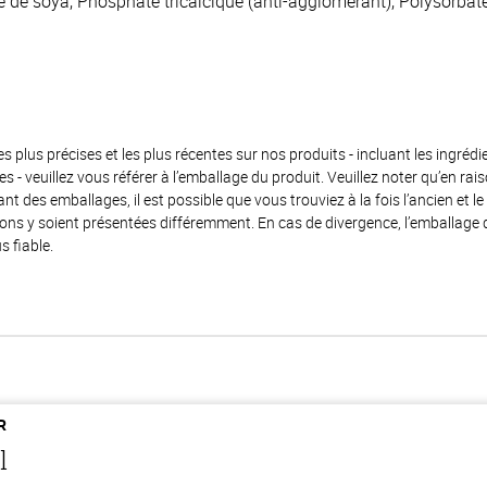
ine de soya, Phosphate tricalcique (anti-agglomérant), Polysorbate
es plus précises et les plus récentes sur nos produits - incluant les ingrédi
ènes - veuillez vous référer à l’emballage du produit. Veuillez noter qu’en 
 des emballages, il est possible que vous trouviez à la fois l’ancien et l
ions y soient présentées différemment. En cas de divergence, l’emballage
s fiable.
R
l