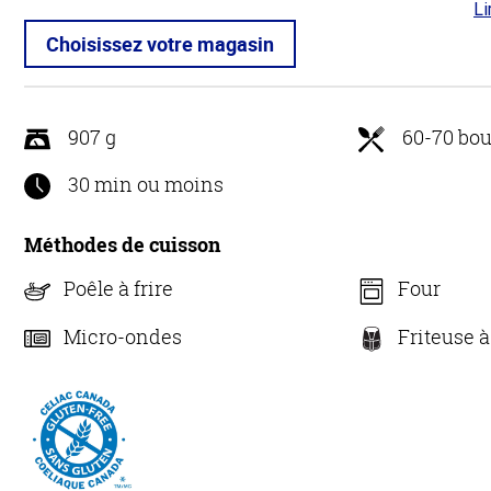
Li
4.6
5
Choisissez votre magasin
907 g
60-70 bou
30 min ou moins
Méthodes de cuisson
Poêle à frire
Four
Micro-ondes
Friteuse à