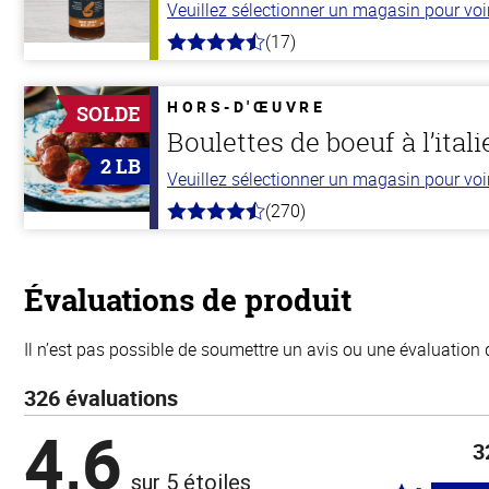
Veuillez sélectionner un magasin pour voir 
(17)
4.8
hors
de
5
HORS-D'ŒUVRE
SOLDE
stars
Boulettes de boeuf à l’ital
2 LB
Veuillez sélectionner un magasin pour voir 
(270)
4.5
hors
de
5
stars
Évaluations de produit
Il n’est pas possible de soumettre un avis ou une évaluation 
326 évaluations
4,6
3
sur 5 étoiles