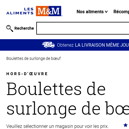
Information
relative à
Nos aliments
Récom
l'accessibilité
Passer
Recherche
au
contenu
Obtenez
principal
LA LIVRAISON MÊME JOU
Retour à
Boulettes de surlonge de bœuf
la
navigation
principale
HORS-D'ŒUVRE
Boulettes de
surlonge de b
Co
Veuillez sélectionner un magasin pour voir les prix.