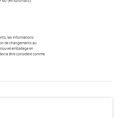
 80 (émulsifiant).
ents, les informations
raison de changements au
e nouvel emballage en
 devra être considéré comme