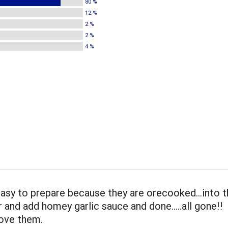
80 %
12 %
2 %
2 %
4 %
easy to prepare because they are orecooked...into 
and add homey garlic sauce and done.....all gone!!
love them.