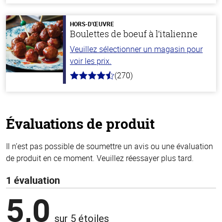
de
5
stars
HORS-D'ŒUVRE
Boulettes de boeuf à l’italienne
Veuillez sélectionner un magasin pour
voir les prix.
(270)
4.5
hors
de
5
stars
Évaluations de produit
Il n’est pas possible de soumettre un avis ou une évaluation
de produit en ce moment. Veuillez réessayer plus tard.
1 évaluation
5,0
sur 5 étoiles