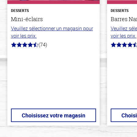
DESSERTS
DESSERTS
Mini-éclairs
Barres N
Veuillez sélectionner un magasin pour
Veuillez sé
voir les prix.
voir les prix.
(74)
4.7
4.4
hors
hors
de
de
5
5
stars
stars
Choisissez votre magasin
Chois