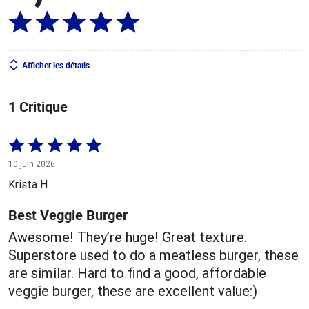
Afficher les détails
1 Critique
Coté
5 sur
10 juin 2026
5
Krista H
Best Veggie Burger
Awesome! They’re huge! Great texture.
Superstore used to do a meatless burger, these
are similar. Hard to find a good, affordable
veggie burger, these are excellent value:)