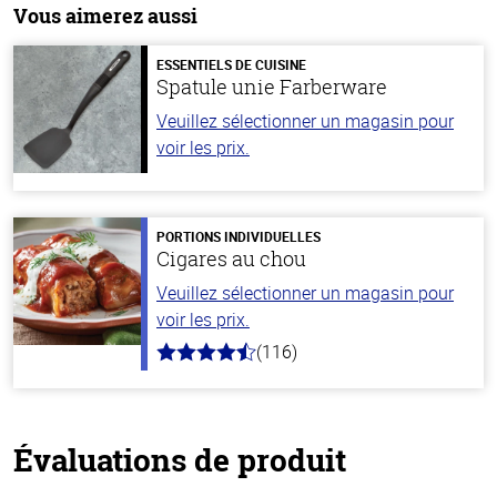
Vous aimerez aussi
ESSENTIELS DE CUISINE
Spatule unie Farberware
Veuillez sélectionner un magasin pour
voir les prix.
PORTIONS INDIVIDUELLES
Cigares au chou
Veuillez sélectionner un magasin pour
voir les prix.
(116)
4.2
hors
de
5
stars
Évaluations de produit