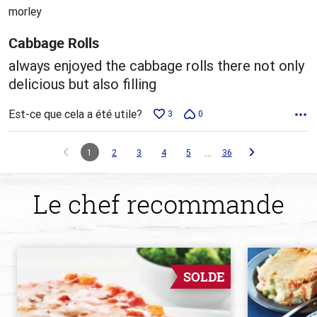
5
morley
Cabbage Rolls
always enjoyed the cabbage rolls there not only
delicious but also filling
Est-ce que cela a été utile?
3
0
…
1
2
3
4
5
36
Le chef recommande
SOLDE