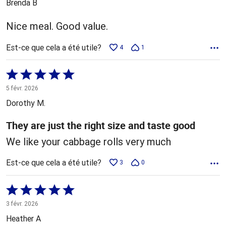
Brenda B
Nice meal. Good value.
Est-ce que cela a été utile?
4
1
Coté
5 sur
5 févr. 2026
5
Dorothy M.
They are just the right size and taste good
We like your cabbage rolls very much
Est-ce que cela a été utile?
3
0
Coté
5 sur
3 févr. 2026
5
Heather A