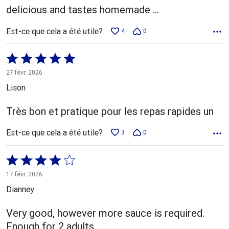
delicious and tastes homemade ...
Est-ce que cela a été utile?
4
0
Coté
5 sur
27 févr. 2026
5
Lison
Très bon et pratique pour les repas rapides un
Est-ce que cela a été utile?
3
0
Coté
4 sur
17 févr. 2026
5
Dianney
Very good, however more sauce is required.
Enough for 2 adults.