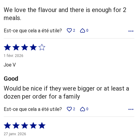
We love the flavour and there is enough for 2
meals.
Est-ce que cela a été utile?
2
0
Coté
4 sur
1 févr. 2026
5
Joe V
Good
Would be nice if they were bigger or at least a
dozen per order for a family
Est-ce que cela a été utile?
2
0
Coté
5 sur
27 janv. 2026