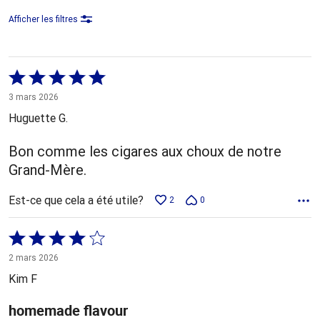
Afficher les filtres
Coté
5 sur
3 mars 2026
5
Huguette G.
Bon comme les cigares aux choux de notre
Grand-Mère.
Est-ce que cela a été utile?
2
0
Coté
4 sur
2 mars 2026
5
Kim F
homemade flavour