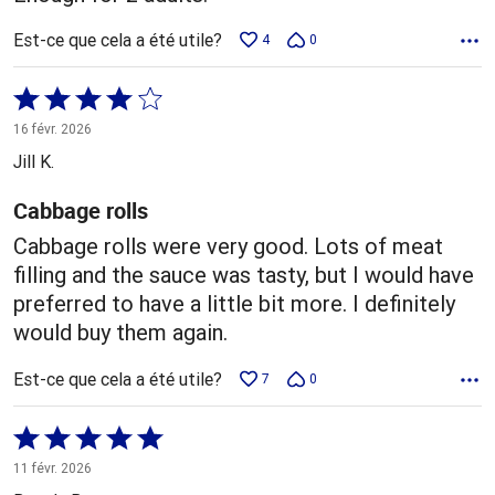
Est-ce que cela a été utile?
4
0
Coté
4 sur
16 févr. 2026
5
Jill K.
Cabbage rolls
Cabbage rolls were very good. Lots of meat
filling and the sauce was tasty, but I would have
preferred to have a little bit more. I definitely
would buy them again.
Est-ce que cela a été utile?
7
0
Coté
5 sur
11 févr. 2026
5