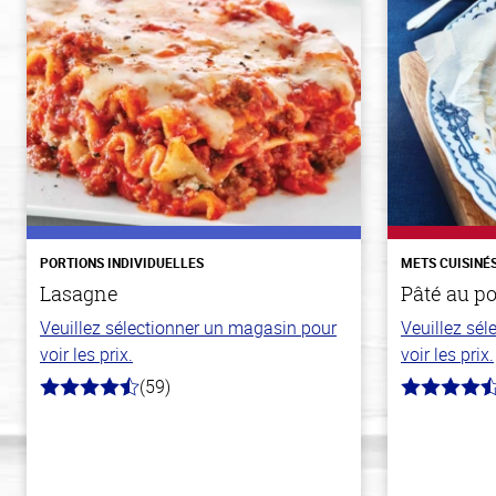
PORTIONS INDIVIDUELLES
METS CUISINÉ
Lasagne
Pâté au p
Veuillez sélectionner un magasin pour
Veuillez sé
voir les prix.
voir les prix.
(59)
4.3
4.3
hors
hors
de
de
5
5
stars
stars