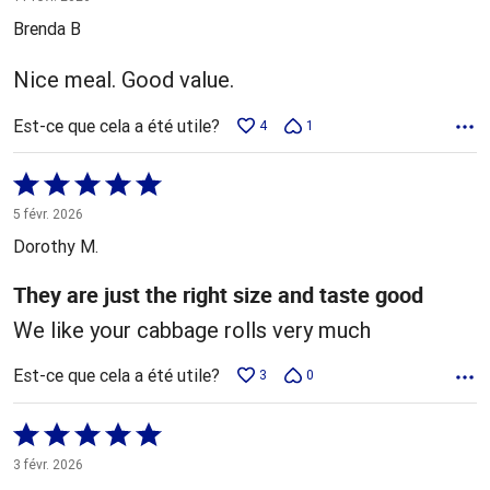
5
Brenda B
Nice meal. Good value.
Est-ce que cela a été utile?
4
1
Coté
5 sur
5 févr. 2026
5
Dorothy M.
They are just the right size and taste good
We like your cabbage rolls very much
Est-ce que cela a été utile?
3
0
Coté
5 sur
3 févr. 2026
5