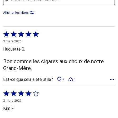
Afficher les filtres
Coté
5 sur
3 mars 2026
5
Huguette G.
Bon comme les cigares aux choux de notre
Grand-Mère.
Est-ce que cela a été utile?
2
0
Coté
4 sur
2 mars 2026
5
Kim F