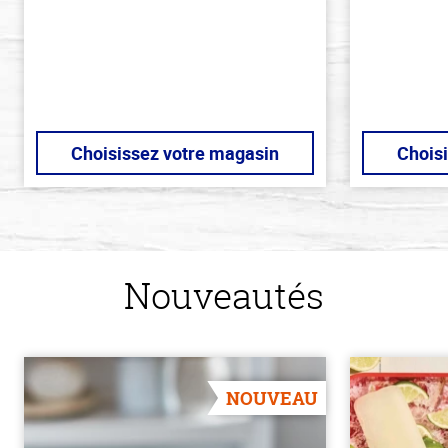
stars
stars
Choisissez votre magasin
Chois
Nouveautés
NOUVEAU