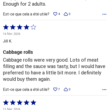
Enough for 2 adults.
Est-ce que cela a été utile?
4
0
Coté
4 sur
16 févr. 2026
5
Jill K.
Cabbage rolls
Cabbage rolls were very good. Lots of meat
filling and the sauce was tasty, but I would have
preferred to have a little bit more. I definitely
would buy them again.
Est-ce que cela a été utile?
7
0
Coté
5 sur
11 févr. 2026