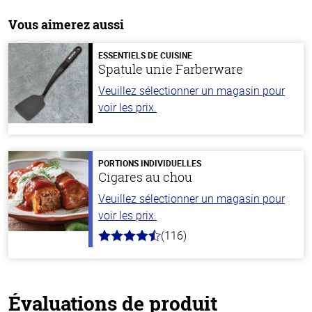
Vous aimerez aussi
ESSENTIELS DE CUISINE
Spatule unie Farberware
Veuillez sélectionner un magasin pour
voir les prix.
PORTIONS INDIVIDUELLES
Cigares au chou
Veuillez sélectionner un magasin pour
voir les prix.
(116)
4.2
hors
de
5
stars
Évaluations de produit