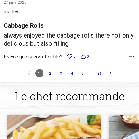
5 sur
27 janv. 2026
5
morley
Cabbage Rolls
always enjoyed the cabbage rolls there not only
delicious but also filling
Est-ce que cela a été utile?
3
0
…
1
2
3
4
5
36
Le chef recommande