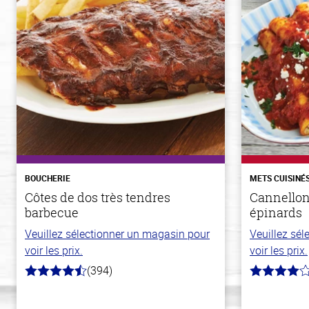
BOUCHERIE
METS CUISINÉ
Côtes de dos très tendres
Cannellon
barbecue
épinards
Veuillez sélectionner un magasin pour
Veuillez sé
voir les prix.
voir les prix.
(394)
4.7
4.0
hors
hors
de
de
5
5