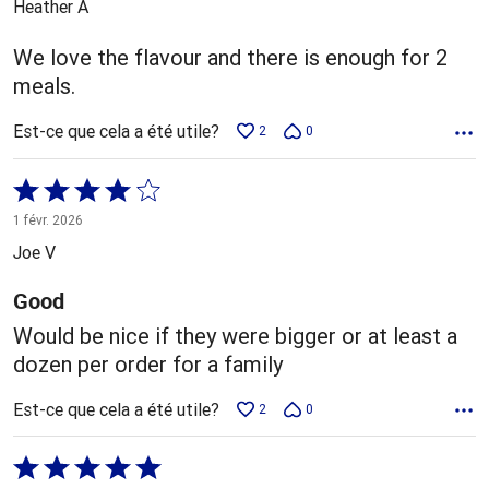
Heather A
We love the flavour and there is enough for 2
meals.
Est-ce que cela a été utile?
2
0
Coté
4 sur
1 févr. 2026
5
Joe V
Good
Would be nice if they were bigger or at least a
dozen per order for a family
Est-ce que cela a été utile?
2
0
Coté