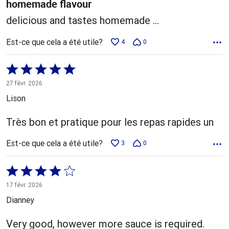
homemade flavour
delicious and tastes homemade ...
Est-ce que cela a été utile?
4
0
Coté
5 sur
27 févr. 2026
5
Lison
Très bon et pratique pour les repas rapides un
Est-ce que cela a été utile?
3
0
Coté
4 sur
17 févr. 2026
5
Dianney
Very good, however more sauce is required.