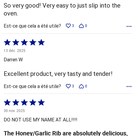
So very good! Very easy to just slip into the
oven.
Est-ce que cela a été utile?
3
0
Coté
5 sur
13 déc. 2025
5
Darren W
Excellent product, very tasty and tender!
Est-ce que cela a été utile?
3
0
Coté
5 sur
30 nov. 2025
5
DO NOT USE MY NAME AT ALL!!!!
The Honey/Garlic Rib are absolutely delicious,