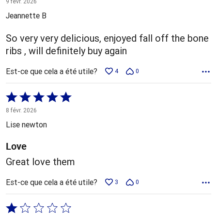
9 févr. 2026
5
Jeannette B
So very very delicious, enjoyed fall off the bone
ribs , will definitely buy again
Est-ce que cela a été utile?
4
0
Coté
5 sur
8 févr. 2026
5
Lise newton
Love
Great love them
Est-ce que cela a été utile?
3
0
Coté