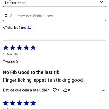
Le plus récent
Chercher des évaluations
Afficher les filtres
Coté
5 sur
16 févr. 2026
5
Yvonne S.
No Fib Good to the last rib
Finger licking, appetite sticking good.,
Est-ce que cela a été utile?
4
0
Coté
5 sur