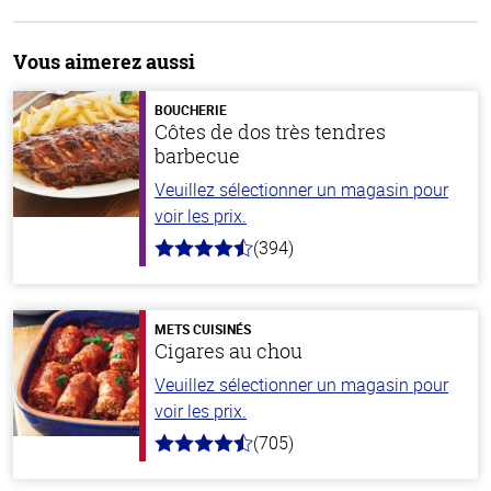
Vous aimerez aussi
BOUCHERIE
Côtes de dos très tendres
barbecue
Veuillez sélectionner un magasin pour
voir les prix.
(394)
4.7
hors
de
5
stars
METS CUISINÉS
Cigares au chou
Veuillez sélectionner un magasin pour
voir les prix.
(705)
4.6
hors
de