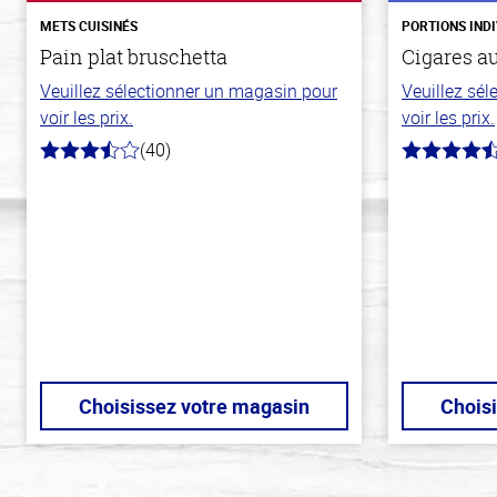
METS CUISINÉS
PORTIONS IND
Pain plat bruschetta
Cigares a
Veuillez sélectionner un magasin pour
Veuillez sé
voir les prix.
voir les prix.
(40)
3.8
4.2
hors
hors
de
de
5
5
stars
stars
Choisissez votre magasin
Chois