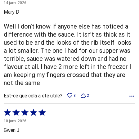
1 sur
14 janv. 2026
5
Mary D
Well I don’t know if anyone else has noticed a
difference with the sauce. It isn’t as thick as it
used to be and the looks of the rib itself looks
a lot smaller. The one I had for our supper was
terrible, sauce was watered down and had no
flavour at all. I have 2 more left in the freezer I
am keeping my fingers crossed that they are
not the same
Est-ce que cela a été utile?
8
2
Coté
5 sur
10 janv. 2026
5
Gwen J