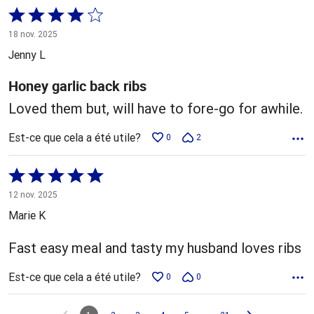
Coté
4 sur
18 nov. 2025
5
Jenny L
Honey garlic back ribs
Loved them but, will have to fore-go for awhile.
Est-ce que cela a été utile?
0
2
Coté
5 sur
12 nov. 2025
5
Marie K
Fast easy meal and tasty my husband loves ribs
Est-ce que cela a été utile?
0
0