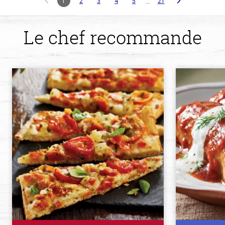
…
1
2
3
4
5
21
Le chef recommande