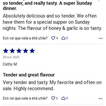
so tender, and really tasty. A super Sunday
dinner.
Absolutely delicious and so tender. We often
have them for a special supper on Sunday
nights. The flavour of honey & garlic is so tasty.
Est-ce que cela a été utile?
4
0
Coté
5 sur
28 nov. 2025
5
Cathy M
Tender and great flavour
Very tender and tasty. My favorite and often on
sale. Highly recommend.
Est-ce que cela a été utile?
2
0