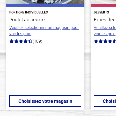
PORTIONS INDIVIDUELLES
DESSERTS
Poulet au beurre
Fines fleu
Veuillez sélectionner un magasin pour
Veuillez sé
voir les prix.
voir les prix.
(109)
4.3
4.8
hors
hors
de
de
5
5
stars
stars
Choisissez votre magasin
Chois