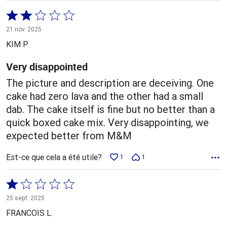
Coté
2 sur
21 nov. 2025
5
KIM P
Very disappointed
The picture and description are deceiving. One
cake had zero lava and the other had a small
dab. The cake itself is fine but no better than a
quick boxed cake mix. Very disappointing, we
expected better from M&M
Est-ce que cela a été utile?
1
1
Coté
1 sur
25 sept. 2025
5
FRANCOIS L.