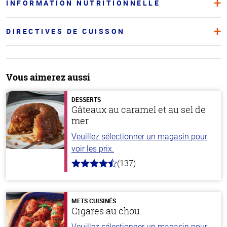
INFORMATION NUTRITIONNELLE
DIRECTIVES DE CUISSON
Vous aimerez aussi
DESSERTS
Gâteaux au caramel et au sel de
mer
Veuillez sélectionner un magasin pour
voir les prix.
(137)
4.8
hors
de
5
stars
METS CUISINÉS
Cigares au chou
Veuillez sélectionner un magasin pour