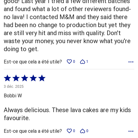
good! Last year I tried a few different batches
and found what a lot of other reviewers found-
no lava! I contacted M&M and they said there
had been no change to production but yet they
are still very hit and miss with quality. Don't
waste your money, you never know what you're
doing to get.
Est-ce que cela a été utile?
0
1
Coté
5 sur
3 déc. 2025
5
Bobbi W
Always delicious. These lava cakes are my kids
favourite.
Est-ce que cela a été utile?
0
0