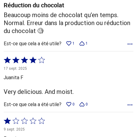
Réduction du chocolat
Beaucoup moins de chocolat qu’en temps.
Normal. Erreur dans la production ou réduction
du chocolat 🧐
Est-ce que cela a été utile?
1
1
Coté
4 sur
17 sept. 2025
5
Juanita F
Very delicious. And moist.
Est-ce que cela a été utile?
0
0
Coté
1 sur
9 sept. 2025
5