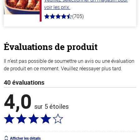
voir les prix.
(705)
4.6
hors
de
5
stars
Évaluations de produit
Il n’est pas possible de soumettre un avis ou une évaluation
de produit en ce moment. Veuillez réessayer plus tard.
40 évaluations
4,0
sur 5 étoiles
Afficher les détails