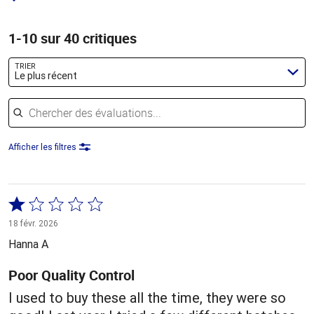
1-10 sur 40 critiques
TRIER
Le plus récent
Chercher des évaluations
Afficher les filtres
Coté
1 sur
18 févr. 2026
5
Hanna A
Poor Quality Control
I used to buy these all the time, they were so