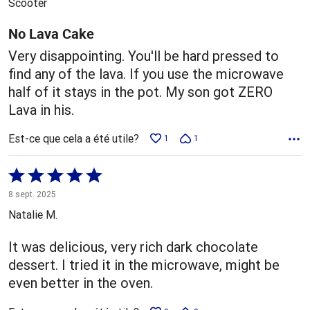
Scooter
No Lava Cake
Very disappointing. You'll be hard pressed to
find any of the lava. If you use the microwave
half of it stays in the pot. My son got ZERO
Lava in his.
Est-ce que cela a été utile?
1
1
Coté
5 sur
8 sept. 2025
5
Natalie M.
It was delicious, very rich dark chocolate
dessert. I tried it in the microwave, might be
even better in the oven.