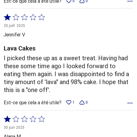
Est-ce que cela a été utile?
0
0
Coté
1 sur
20 juill. 2025
5
Jennifer V
Lava Cakes
I picked these up as a sweet treat. Having had
these some time ago I looked forward to
eating them again. I was disappointed to find a
tiny amount of 'lava" and 98% cake. I hope that
this is a "one off'.
Est-ce que cela a été utile?
1
0
Coté
1 sur
30 juin 2025
5
Alana M