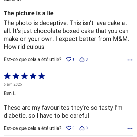
The picture is a lie
The photo is deceptive. This isn't lava cake at
all. It's just chocolate boxed cake that you can
make on your own. I expect better from M&M.
How ridiculous
Est-ce que cela a été utile?
1
3
Coté
5 sur
6 avr. 2025
5
Ben L
These are my favourites they’re so tasty I’m
diabetic, so I have to be careful
Est-ce que cela a été utile?
0
0