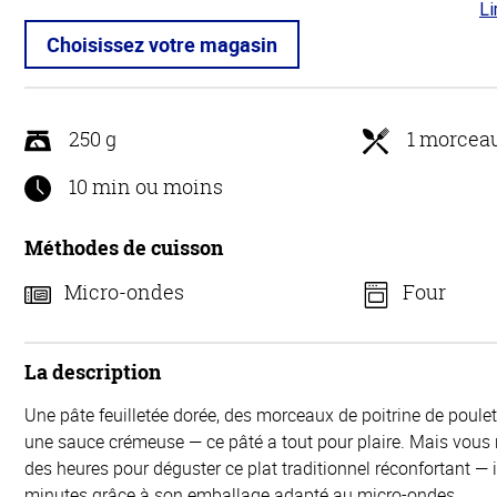
Li
4.3
5
Choisissez votre magasin
250 g
1 morcea
10 min ou moins
Méthodes de cuisson
Micro-ondes
Four
La description
Une pâte feuilletée dorée, des morceaux de poitrine de poule
une sauce crémeuse — ce pâté a tout pour plaire. Mais vous 
des heures pour déguster ce plat traditionnel réconfortant — i
minutes grâce à son emballage adapté au micro-ondes.