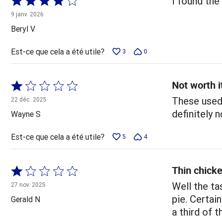
I found the 
4 sur
9 janv. 2026
5
Beryl V
Est-ce que cela a été utile?
3
0
Not worth i
Coté
1 sur
These used 
22 déc. 2025
5
definitely 
Wayne S
Est-ce que cela a été utile?
5
4
Thin chicke
Coté
1 sur
Well the ta
27 nov. 2025
5
pie. Certai
Gerald N
a third of t