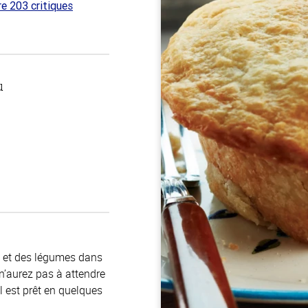
re 203 critiques
 sur
u
t et des légumes dans
n’aurez pas à attendre
l est prêt en quelques