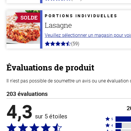
3.1
hors
de
5
PORTIONS INDIVIDUELLES
SOLDE
stars
Lasagne
Veuillez sélectionner un magasin pour voir 
(59)
4.3
hors
de
5
stars
Évaluations de produit
Il n’est pas possible de soumettre un avis ou une évaluation 
203 évaluations
4,3
2
sur 5 étoiles
Coté
5
Coté
5
4
4
Coté