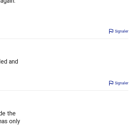
 again.
Signaler
led and
Signaler
de the
has only