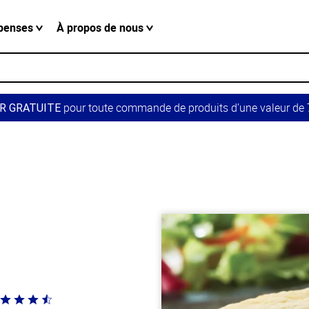
penses
À propos de nous
pour toute commande de produits d’une valeur de 7
R GRATUITE
té