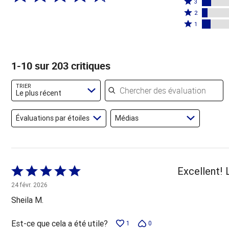
étoiles
3
étoiles
3
Coté
par
2
par
étoiles
2
Coté
69 %
1
10 %
par
étoiles
1 étoile
des
des
8 %
par
par
évaluateurs
évaluateurs
des
5 %
8 % des
1-10 sur 203 critiques
évaluateurs
des
évaluateurs
évaluateurs
Chercher des évaluations
TRIER
Le plus récent
Évaluations par étoiles
Médias
Coté
Excellent! 
5 sur
24 févr. 2026
5
Sheila M.
Est-ce que cela a été utile?
1
0