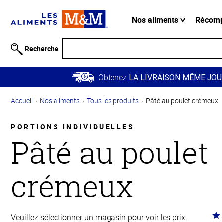
Information
relative à
Nos aliments
Récom
l'accessibilité
Passer
Recherche
au
contenu
Obtenez
principal
LA LIVRAISON MÊME JOU
Retour à
Accueil
Nos aliments
Tous les produits
Pâté au poulet crémeux
la
navigation
principale
PORTIONS INDIVIDUELLES
Pâté au poulet
crémeux
Co
Veuillez sélectionner un magasin pour voir les prix.