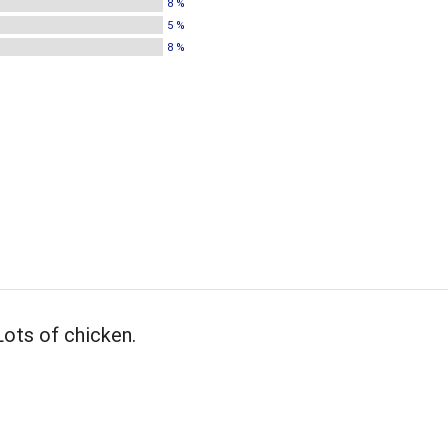
8 %
5 %
8 %
Lots of chicken.