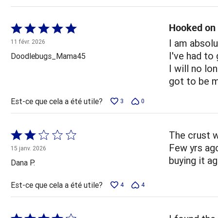
Hooked on t
Coté
5 sur
I am absol
11 févr. 2026
5
I've had to
Doodlebugs_Mama45
I will no l
got to be m
Est-ce que cela a été utile?
3
0
Coté
The crust wa
2 sur
Few yrs ago
15 janv. 2026
5
buying it ag
Dana P.
Est-ce que cela a été utile?
4
4
Coté