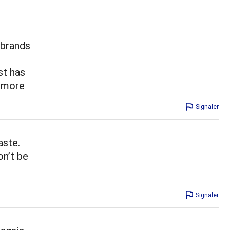
 brands
st has
t more
Signaler
aste.
on’t be
Signaler