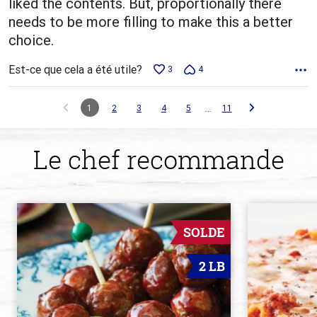
liked the contents. But, proportionally there
needs to be more filling to make this a better
choice.
Est-ce que cela a été utile?
3
4
…
1
2
3
4
5
11
Le chef recommande
SOLDE
2 LB