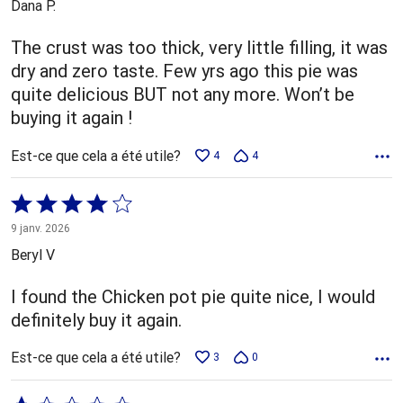
Dana P.
The crust was too thick, very little filling, it was
dry and zero taste. Few yrs ago this pie was
quite delicious BUT not any more. Won’t be
buying it again !
Est-ce que cela a été utile?
4
4
Coté
4 sur
9 janv. 2026
5
Beryl V
I found the Chicken pot pie quite nice, I would
definitely buy it again.
Est-ce que cela a été utile?
3
0