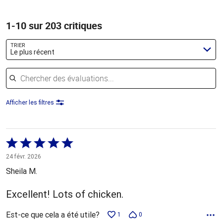
1-10 sur 203 critiques
TRIER
Le plus récent
Chercher des évaluations
Afficher les filtres
Coté
5 sur
24 févr. 2026
5
Sheila M.
Excellent! Lots of chicken.
Est-ce que cela a été utile?
1
0