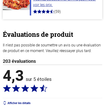
voir les prix.
(59)
4.3
hors
de
5
stars
Évaluations de produit
Il n’est pas possible de soumettre un avis ou une évaluation
de produit en ce moment. Veuillez réessayer plus tard.
203 évaluations
4,3
sur 5 étoiles
Afficher les détails