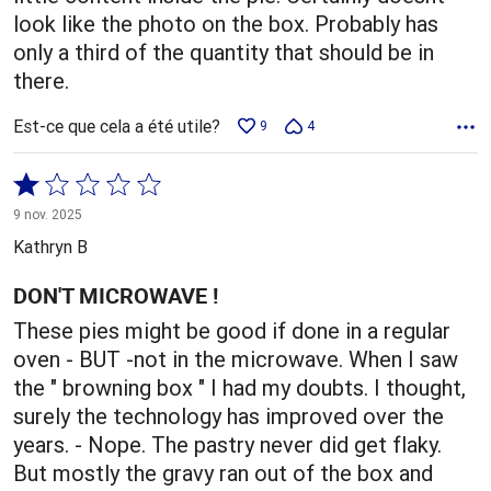
look like the photo on the box. Probably has
only a third of the quantity that should be in
there.
Est-ce que cela a été utile?
9
4
Coté
1 sur
9 nov. 2025
5
Kathryn B
DON'T MICROWAVE !
These pies might be good if done in a regular
oven - BUT -not in the microwave. When I saw
the " browning box " I had my doubts. I thought,
surely the technology has improved over the
years. - Nope. The pastry never did get flaky.
But mostly the gravy ran out of the box and