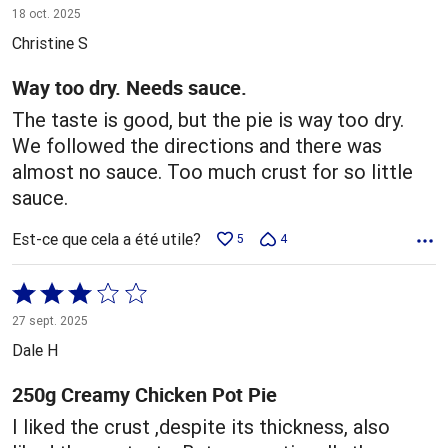
2 sur
18 oct. 2025
5
Christine S
Way too dry. Needs sauce.
The taste is good, but the pie is way too dry.
We followed the directions and there was
almost no sauce. Too much crust for so little
sauce.
Est-ce que cela a été utile?
5
4
Coté
3 sur
27 sept. 2025
5
Dale H
250g Creamy Chicken Pot Pie
I liked the crust ,despite its thickness, also