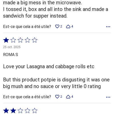
made a big mess in the microwave.
I tossed it, box and all into the sink and made a
sandwich for supper instead.
Est-ce que cela a été utile?
2
4
Coté
1 sur
25 oct. 2025
5
ROMA S
Love your Lasagna and cabbage rolls etc
But this product potpie is disgusting it was one
big mush and no sauce or very little 0 rating
Est-ce que cela a été utile?
2
4
Coté