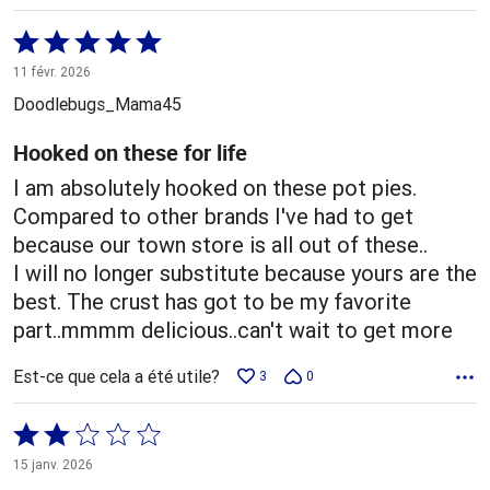
Coté
5 sur
11 févr. 2026
5
Doodlebugs_Mama45
Hooked on these for life
I am absolutely hooked on these pot pies.
Compared to other brands I've had to get
because our town store is all out of these..
I will no longer substitute because yours are the
best. The crust has got to be my favorite
part..mmmm delicious..can't wait to get more
Est-ce que cela a été utile?
3
0
Coté
2 sur
15 janv. 2026
5