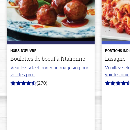
HORS-D'ŒUVRE
PORTIONS IND
Boulettes de boeuf à l’italienne
Lasagne
Veuillez sélectionner un magasin pour
Veuillez sé
voir les prix.
voir les prix.
(270)
4.5
4.3
hors
hors
de
de
5
5
stars
stars