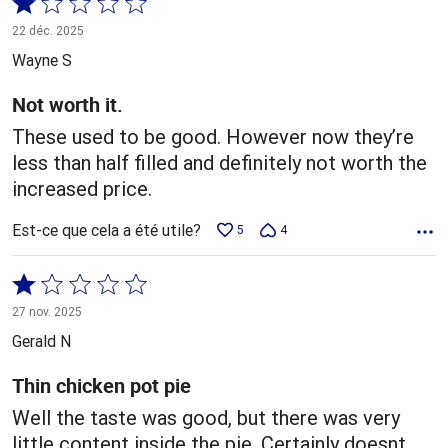
Coté
1 sur
22 déc. 2025
5
Wayne S
Not worth it.
These used to be good. However now they’re
less than half filled and definitely not worth the
increased price.
Est-ce que cela a été utile?
5
4
Coté
1 sur
27 nov. 2025
5
Gerald N
Thin chicken pot pie
Well the taste was good, but there was very
little content inside the pie. Certainly doesnt