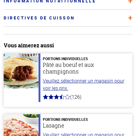
INFORMATION NUTRITIONNELLE
DIRECTIVES DE CUISSON
Vous aimerez aussi
PORTIONS INDIVIDUELLES
Pâté au boeuf et aux
champignons
Veuillez sélectionner un magasin pour
voir les prix.
(126)
3.1
hors
de
5
stars
PORTIONS INDIVIDUELLES
Lasagne
Veuillez sélectionner un magasin pour