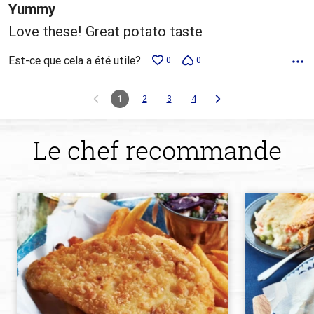
Yummy
Love these! Great potato taste
Est-ce que cela a été utile?
0
0
1
2
3
4
Le chef recommande