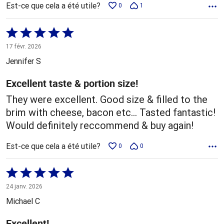
Est-ce que cela a été utile?
0
1
Coté
5 sur
17 févr. 2026
5
Jennifer S
Excellent taste & portion size!
They were excellent. Good size & filled to the
brim with cheese, bacon etc... Tasted fantastic!
Would definitely reccommend & buy again!
Est-ce que cela a été utile?
0
0
Coté
5 sur
24 janv. 2026
5
Michael C
Excellent!