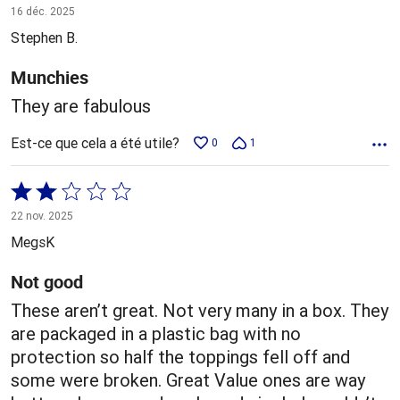
5 sur
16 déc. 2025
5
Stephen B.
Munchies
They are fabulous
Est-ce que cela a été utile?
0
1
Coté
2 sur
22 nov. 2025
5
MegsK
Not good
These aren’t great. Not very many in a box. They
are packaged in a plastic bag with no
protection so half the toppings fell off and
some were broken. Great Value ones are way