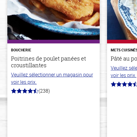
BOUCHERIE
METS CUISINÉ
Poitrines de poulet panées et
Pâté au p
croustillantes
Veuillez sé
Veuillez sélectionner un magasin pour
voir les prix.
voir les prix.
4.3
(238)
hors
4.4
de
hors
5
de
stars
5
stars