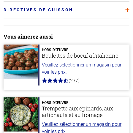
DIRECTIVES DE CUISSON
Vous aimerez aussi
HORS-D'ŒUVRE
Boulettes de boeuf à l’italienne
Veuillez sélectionner un magasin pour
voir les prix.
(237)
4.6
hors
de
5
stars
HORS-D'ŒUVRE
Trempette aux épinards, aux
artichauts et au fromage
Veuillez sélectionner un magasin pour
voir les prix.