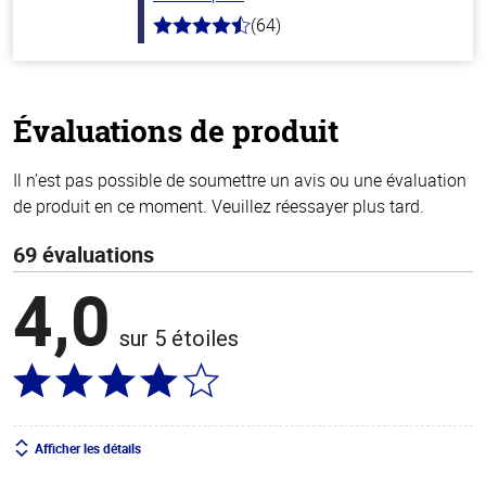
(64)
4.4
hors
de
5
stars
Évaluations de produit
Il n’est pas possible de soumettre un avis ou une évaluation
de produit en ce moment. Veuillez réessayer plus tard.
69 évaluations
4,0
sur 5 étoiles
Afficher les détails