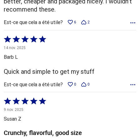
better, cheaper and packaged nicely. I wouldn’t
recommend these.
Est-ce que cela a été utile?
6
2
Coté
5 sur
14 nov. 2025
5
Barb L
Quick and simple to get my stuff
Est-ce que cela a été utile?
0
0
Coté
5 sur
9 nov. 2025
5
Susan Z
Crunchy, flavorful, good size