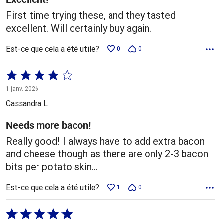
First time trying these, and they tasted
excellent. Will certainly buy again.
Est-ce que cela a été utile?
0
0
Coté
4 sur
1 janv. 2026
5
Cassandra L
Needs more bacon!
Really good! I always have to add extra bacon
and cheese though as there are only 2-3 bacon
bits per potato skin…
Est-ce que cela a été utile?
1
0
Coté