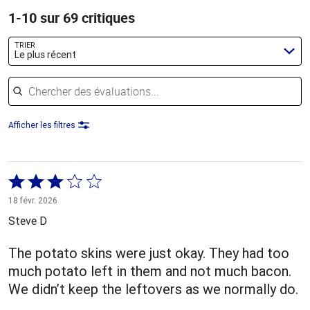
1-10 sur 69 critiques
TRIER
Le plus récent
Chercher des évaluations
Afficher les filtres
Coté
3 sur
18 févr. 2026
5
Steve D
The potato skins were just okay. They had too
much potato left in them and not much bacon.
We didn’t keep the leftovers as we normally do.