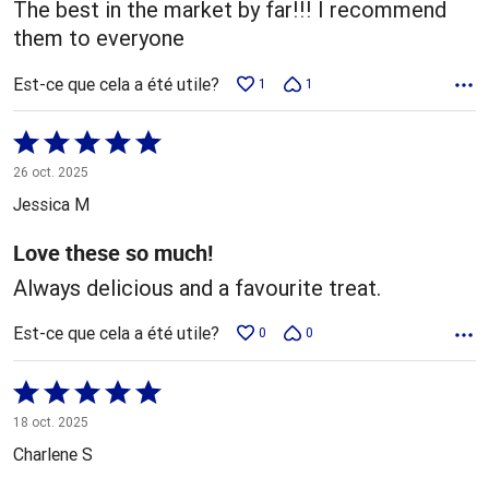
The best in the market by far!!! I recommend
them to everyone
Est-ce que cela a été utile?
1
1
Coté
5 sur
26 oct. 2025
5
Jessica M
Love these so much!
Always delicious and a favourite treat.
Est-ce que cela a été utile?
0
0
Coté
5 sur
18 oct. 2025
5
Charlene S