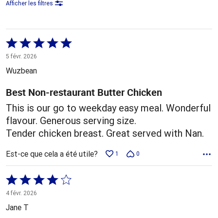
Afficher les filtres
Coté
5 sur
5 févr. 2026
5
Wuzbean
Best Non-restaurant Butter Chicken
This is our go to weekday easy meal. Wonderful
flavour. Generous serving size.
Tender chicken breast. Great served with Nan.
Est-ce que cela a été utile?
1
0
Coté
4 sur
4 févr. 2026
5
Jane T