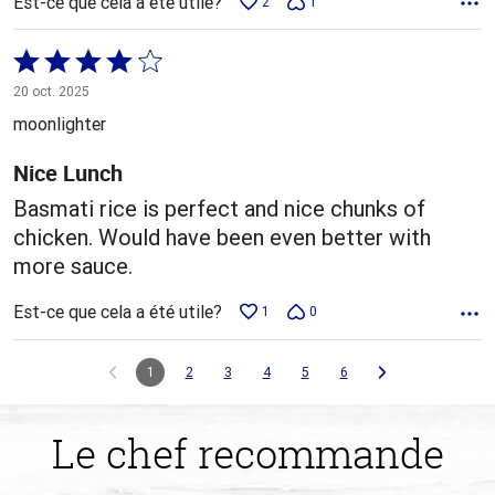
Est-ce que cela a été utile?
2
1
Coté
4 sur
20 oct. 2025
5
moonlighter
Nice Lunch
Basmati rice is perfect and nice chunks of
chicken. Would have been even better with
more sauce.
Est-ce que cela a été utile?
1
0
1
2
3
4
5
6
Le chef recommande