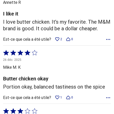
Annette R
I like it
I love butter chicken. It's my favorite. The M&M
brand is good. It could be a dollar cheaper.
Est-ce que cela a été utile?
2
0
Coté
4 sur
26 déc. 2025
5
Mike M. K
Butter chicken okay
Portion okay, balanced tastiness on the spice
Est-ce que cela a été utile?
1
0
Coté