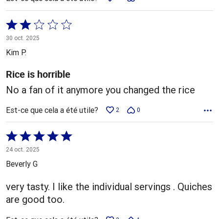
Coté
2 sur
30 oct. 2025
5
Kim P.
Rice is horrible
No a fan of it anymore you changed the rice
Est-ce que cela a été utile?
2
0
Coté
5 sur
24 oct. 2025
5
Beverly G
very tasty. I like the individual servings . Quiches
are good too.