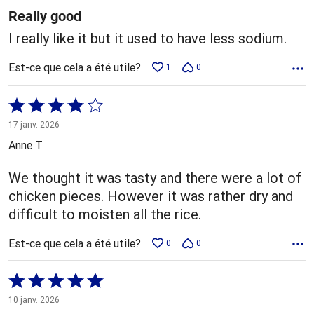
Really good
I really like it but it used to have less sodium.
Est-ce que cela a été utile?
1
0
Coté
4 sur
17 janv. 2026
5
Anne T
We thought it was tasty and there were a lot of
chicken pieces. However it was rather dry and
difficult to moisten all the rice.
Est-ce que cela a été utile?
0
0
Coté
5 sur
10 janv. 2026
5