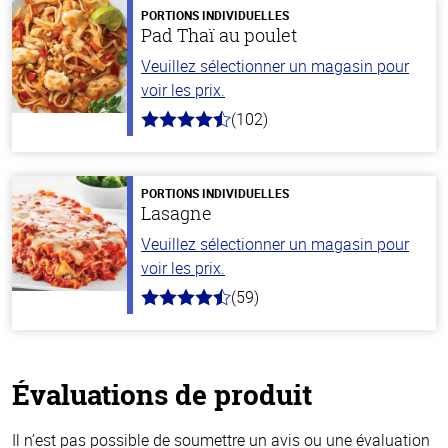
PORTIONS INDIVIDUELLES
Pad Thaï au poulet
Veuillez sélectionner un magasin pour
voir les prix.
(102)
4.3
hors
de
5
stars
PORTIONS INDIVIDUELLES
Lasagne
Veuillez sélectionner un magasin pour
voir les prix.
(59)
4.3
hors
de
5
stars
Évaluations de produit
Il n’est pas possible de soumettre un avis ou une évaluation