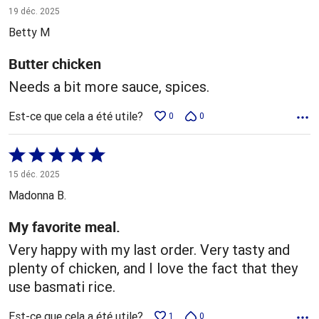
3 sur
19 déc. 2025
5
Betty M
Butter chicken
Needs a bit more sauce, spices.
Est-ce que cela a été utile?
0
0
Coté
5 sur
15 déc. 2025
5
Madonna B.
My favorite meal.
Very happy with my last order. Very tasty and
plenty of chicken, and I love the fact that they
use basmati rice.
Est-ce que cela a été utile?
1
0