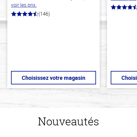
voir les prix.
4.3
(146)
hors
4.4
de
hors
5
de
stars
5
stars
Choisissez votre magasin
Chois
Nouveautés