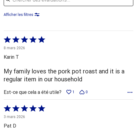
Afficher les filtres
Coté
5 sur
8 mars 2026
5
Karin T
My family loves the pork pot roast and it is a
regular item in our household
Est-ce que cela a été utile?
1
0
Coté
5 sur
3 mars 2026
5
Pat D