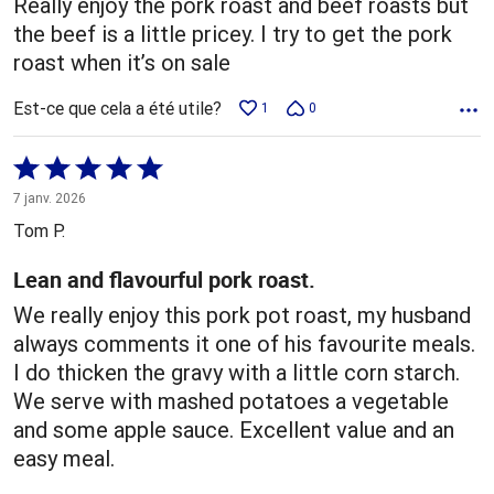
Really enjoy the pork roast and beef roasts but
the beef is a little pricey. I try to get the pork
roast when it’s on sale
Est-ce que cela a été utile?
1
0
Coté
5 sur
7 janv. 2026
5
Tom P.
Lean and flavourful pork roast.
We really enjoy this pork pot roast, my husband
always comments it one of his favourite meals.
I do thicken the gravy with a little corn starch.
We serve with mashed potatoes a vegetable
and some apple sauce. Excellent value and an
easy meal.