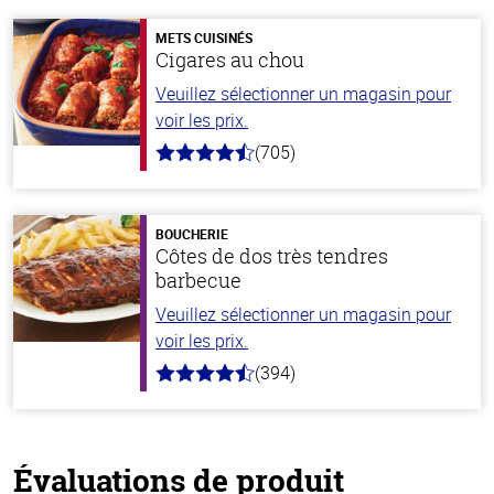
METS CUISINÉS
Cigares au chou
Veuillez sélectionner un magasin pour
voir les prix.
(705)
4.6
hors
de
5
stars
BOUCHERIE
Côtes de dos très tendres
barbecue
Veuillez sélectionner un magasin pour
voir les prix.
(394)
4.7
hors
de
5
stars
Évaluations de produit