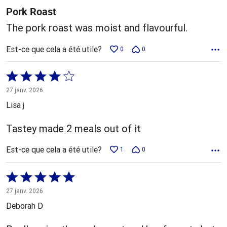
Pork Roast
The pork roast was moist and flavourful.
Est-ce que cela a été utile?
0
0
Coté
4 sur
27 janv. 2026
5
Lisa j
Tastey made 2 meals out of it
Est-ce que cela a été utile?
1
0
Coté
5 sur
27 janv. 2026
5
Deborah D