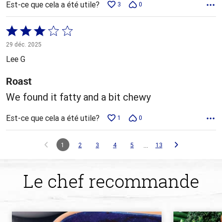
Est-ce que cela a été utile?
3
0
Coté
3 sur
29 déc. 2025
5
Lee G
Roast
We found it fatty and a bit chewy
Est-ce que cela a été utile?
1
0
…
1
2
3
4
5
13
Le chef recommande