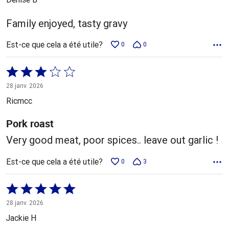
Family enjoyed, tasty gravy
Est-ce que cela a été utile?
0
0
Coté
3 sur
28 janv. 2026
5
Ricmcc
Pork roast
Very good meat, poor spices.. leave out garlic !
Est-ce que cela a été utile?
0
3
Coté
5 sur
28 janv. 2026
5
Jackie H