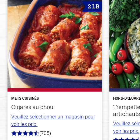
2 LB
METS CUISINÉS
HORS-D'ŒUVR
Cigares au chou
Trempette
artichauts
Veuillez sélectionner un magasin pour
Veuillez sé
voir les prix.
voir les prix.
(705)
4.6