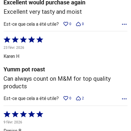
Excellent would purchase again
Excellent very tasty and moist
Est-ce que cela a été utile?
0
0
Coté
5 sur
23 févr. 2026
5
Karen H
Yumm pot roast
Can always count on M&M for top quality
products
Est-ce que cela a été utile?
0
2
Coté
5 sur
9 févr. 2026
5
Denise B