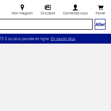
Mon magasin
Circulaire
Connectez-vous
Panier
Aller
5 $ ou plus passée en ligne.
En savoir plus