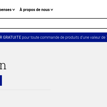
penses
À propos de nous
pour toute commande de produits d’une valeur de 7
R GRATUITE
in