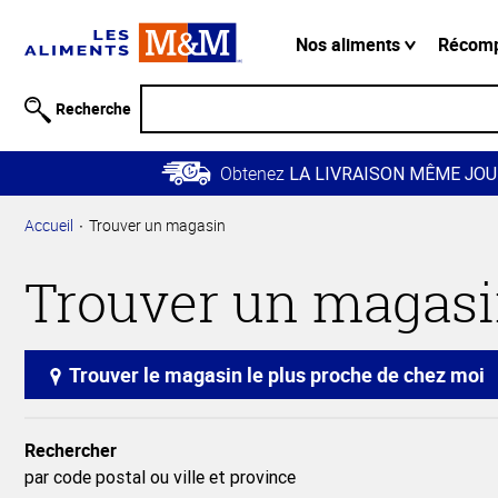
Information
relative à
Nos aliments
Récom
l'accessibilité
Passer
Recherche
au
contenu
Obtenez
principal
LA LIVRAISON MÊME JOU
Retour à
Accueil
Trouver un magasin
la
navigation
Trouver un magas
principale
Trouver le magasin le plus proche de chez moi
Rechercher
par code postal ou ville et province