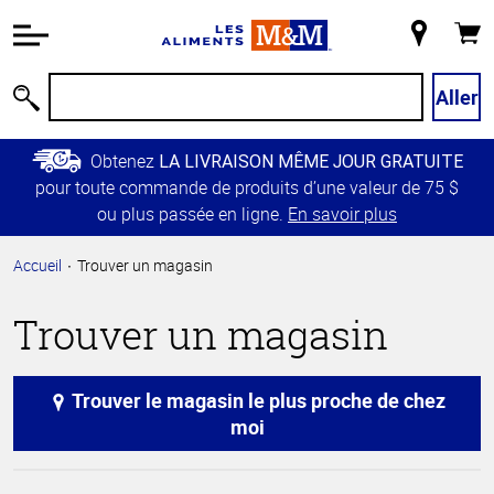
Information
relative à
Mon
Panie
l'accessibilité
magasin
Passer
Aller
Recherche
au
contenu
Obtenez
LA LIVRAISON MÊME JOUR GRATUITE
principal
pour toute commande de produits d’une valeur de 75 $
Retour à
ou plus passée en ligne.
En savoir plus
la
navigation
Accueil
Trouver un magasin
principale
Trouver un magasin
Trouver le magasin le plus proche de chez
moi