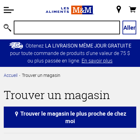
Information
relative à
Mon
Panie
l'accessibilité
magasin
Passer
Aller
Recherche
au
contenu
Obtenez
LA LIVRAISON MÊME JOUR GRATUITE
principal
pour toute commande de produits d’une valeur de 75 $
Retour à
ou plus passée en ligne.
En savoir plus
la
navigation
Accueil
Trouver un magasin
principale
Trouver un magasin
Trouver le magasin le plus proche de chez
moi