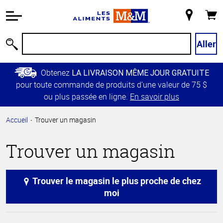
Information
relative à
Mon
Panie
l'accessibilité
magasin
Passer
Aller
Recherche
au
contenu
Obtenez
LA LIVRAISON MÊME JOUR GRATUITE
principal
pour toute commande de produits d’une valeur de 75 $
Retour à
ou plus passée en ligne.
En savoir plus
la
navigation
Accueil
Trouver un magasin
principale
Trouver un magasin
Trouver le magasin le plus proche de chez
moi