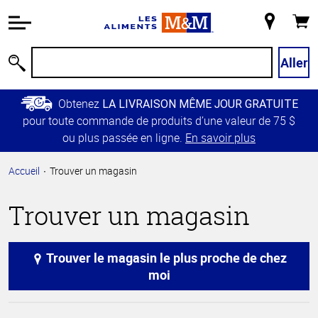
Information
relative à
Mon
Panie
l'accessibilité
magasin
Passer
Aller
Recherche
au
contenu
Obtenez
LA LIVRAISON MÊME JOUR GRATUITE
principal
pour toute commande de produits d’une valeur de 75 $
Retour à
ou plus passée en ligne.
En savoir plus
la
navigation
Accueil
Trouver un magasin
principale
Trouver un magasin
Trouver le magasin le plus proche de chez
moi