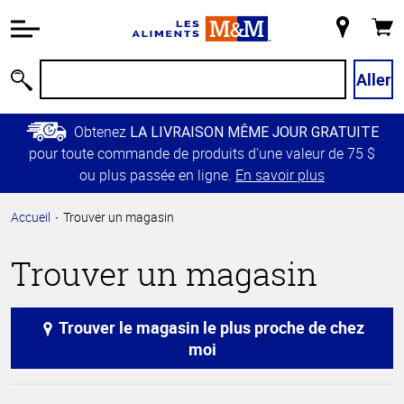
Information
relative à
Mon
Panie
l'accessibilité
magasin
Passer
Aller
Recherche
au
contenu
Obtenez
LA LIVRAISON MÊME JOUR GRATUITE
principal
pour toute commande de produits d’une valeur de 75 $
Retour à
ou plus passée en ligne.
En savoir plus
la
navigation
Accueil
Trouver un magasin
principale
Trouver un magasin
Trouver le magasin le plus proche de chez
moi