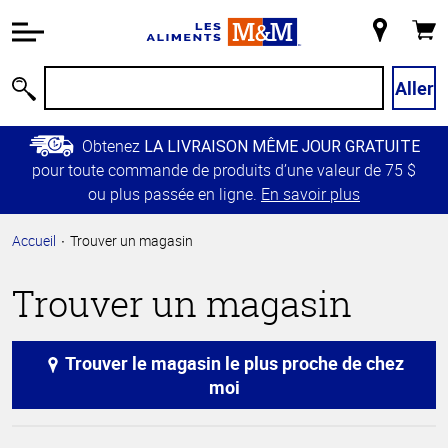
Information
relative à
Mon
Panie
l'accessibilité
magasin
Passer
Aller
Recherche
au
contenu
Obtenez
LA LIVRAISON MÊME JOUR GRATUITE
principal
pour toute commande de produits d’une valeur de 75 $
Retour à
ou plus passée en ligne.
En savoir plus
la
navigation
Accueil
Trouver un magasin
principale
Trouver un magasin
Trouver le magasin le plus proche de chez
moi