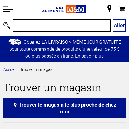
Information
relative à
Mon
Panie
l'accessibilité
magasin
Passer
Aller
Recherche
au
contenu
Obtenez
LA LIVRAISON MÊME JOUR GRATUITE
principal
pour toute commande de produits d’une valeur de 75 $
Retour à
ou plus passée en ligne.
En savoir plus
la
navigation
Accueil
Trouver un magasin
principale
Trouver un magasin
Trouver le magasin le plus proche de chez
moi