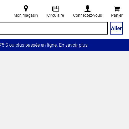
Mon magasin
Circulaire
Connectez-vous
Panier
Aller
5 $ ou plus passée en ligne.
En savoir plus