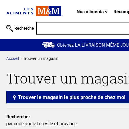
Information
relative à
Nos aliments
Récom
l'accessibilité
Passer
Recherche
au
contenu
Obtenez
principal
LA LIVRAISON MÊME JOU
Retour à
Accueil
Trouver un magasin
la
navigation
Trouver un magas
principale
Trouver le magasin le plus proche de chez moi
Rechercher
par code postal ou ville et province