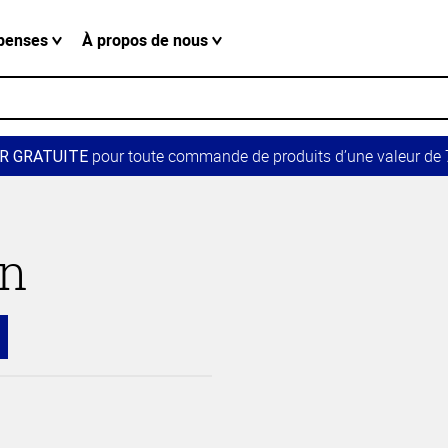
penses
À propos de nous
pour toute commande de produits d’une valeur de 7
R GRATUITE
in