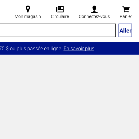
Mon magasin
Circulaire
Connectez-vous
Panier
Aller
5 $ ou plus passée en ligne.
En savoir plus