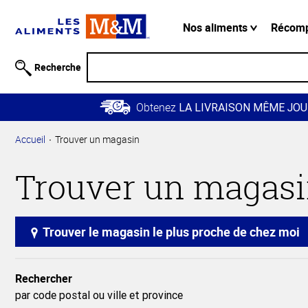
Information
relative à
Nos aliments
Récom
l'accessibilité
Passer
Recherche
au
contenu
Obtenez
principal
LA LIVRAISON MÊME JOU
Retour à
Accueil
Trouver un magasin
la
navigation
Trouver un magas
principale
Trouver le magasin le plus proche de chez moi
Rechercher
par code postal ou ville et province