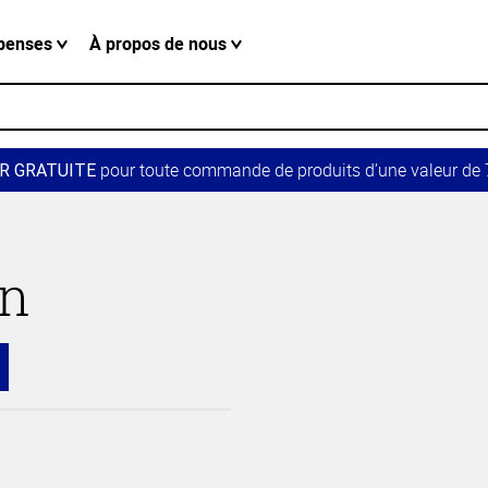
penses
À propos de nous
pour toute commande de produits d’une valeur de 7
R GRATUITE
in