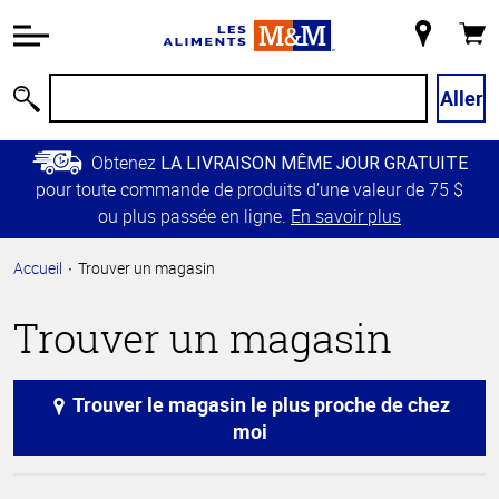
Information
relative à
Mon
Panie
l'accessibilité
magasin
Passer
Aller
Recherche
au
contenu
Obtenez
LA LIVRAISON MÊME JOUR GRATUITE
principal
pour toute commande de produits d’une valeur de 75 $
Retour à
ou plus passée en ligne.
En savoir plus
la
navigation
Accueil
Trouver un magasin
principale
Trouver un magasin
Trouver le magasin le plus proche de chez
moi