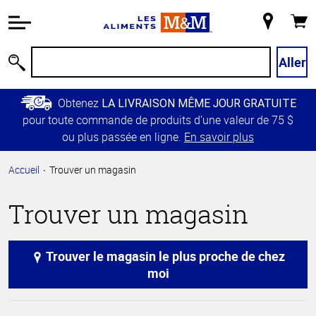
Information
relative à
Mon
Panie
l'accessibilité
magasin
Passer
Aller
Recherche
au
contenu
Obtenez
LA LIVRAISON MÊME JOUR GRATUITE
principal
pour toute commande de produits d’une valeur de 75 $
Retour à
ou plus passée en ligne.
En savoir plus
la
navigation
Accueil
Trouver un magasin
principale
Trouver un magasin
Trouver le magasin le plus proche de chez
moi