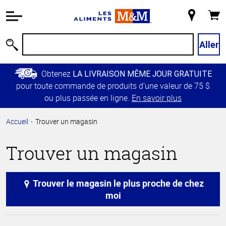
Information
relative à
Mon
Panie
l'accessibilité
magasin
Passer
Aller
Recherche
au
contenu
Obtenez
LA LIVRAISON MÊME JOUR GRATUITE
principal
pour toute commande de produits d’une valeur de 75 $
Retour à
ou plus passée en ligne.
En savoir plus
la
navigation
Accueil
Trouver un magasin
principale
Trouver un magasin
Trouver le magasin le plus proche de chez
moi