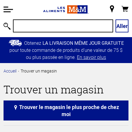
Information
relative à
Mon
Panie
l'accessibilité
magasin
Passer
Aller
Recherche
au
contenu
Obtenez
LA LIVRAISON MÊME JOUR GRATUITE
principal
pour toute commande de produits d’une valeur de 75 $
Retour à
ou plus passée en ligne.
En savoir plus
la
navigation
Accueil
Trouver un magasin
principale
Trouver un magasin
Trouver le magasin le plus proche de chez
moi