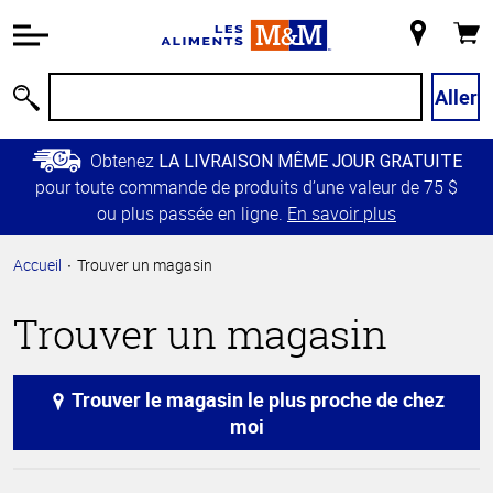
Information
relative à
Mon
Panie
l'accessibilité
magasin
Passer
Aller
Recherche
au
contenu
Obtenez
LA LIVRAISON MÊME JOUR GRATUITE
principal
pour toute commande de produits d’une valeur de 75 $
Retour à
ou plus passée en ligne.
En savoir plus
la
navigation
Accueil
Trouver un magasin
principale
Trouver un magasin
Trouver le magasin le plus proche de chez
moi