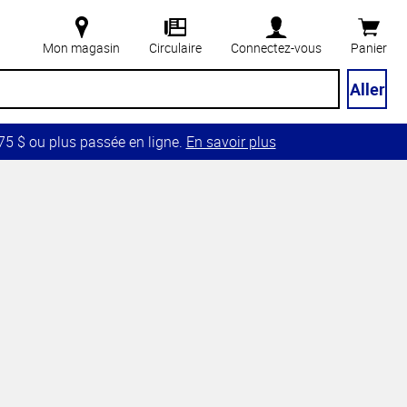
Mon magasin
Circulaire
Connectez-vous
Panier
Aller
5 $ ou plus passée en ligne.
En savoir plus