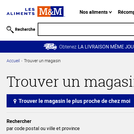
Information
relative à
Nos aliments
Récom
l'accessibilité
Passer
Recherche
au
contenu
Obtenez
principal
LA LIVRAISON MÊME JOU
Retour à
Accueil
Trouver un magasin
la
navigation
Trouver un magas
principale
Trouver le magasin le plus proche de chez moi
Rechercher
par code postal ou ville et province