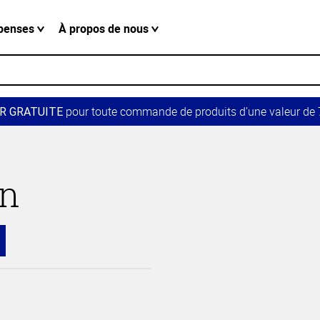
penses
À propos de nous
pour toute commande de produits d’une valeur de 7
R GRATUITE
in