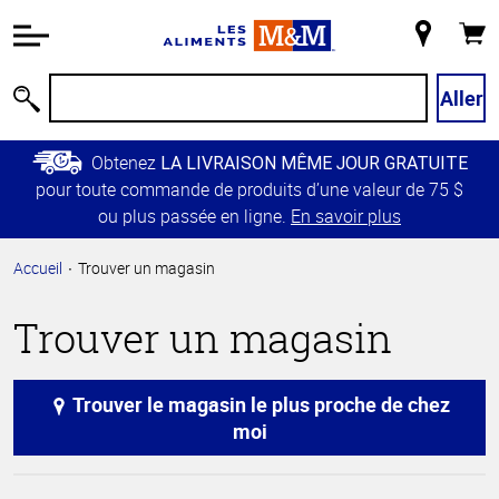
Information
relative à
Mon
Panie
l'accessibilité
magasin
Passer
Aller
Recherche
au
contenu
Obtenez
LA LIVRAISON MÊME JOUR GRATUITE
principal
pour toute commande de produits d’une valeur de 75 $
Retour à
ou plus passée en ligne.
En savoir plus
la
navigation
Accueil
Trouver un magasin
principale
Trouver un magasin
Trouver le magasin le plus proche de chez
moi