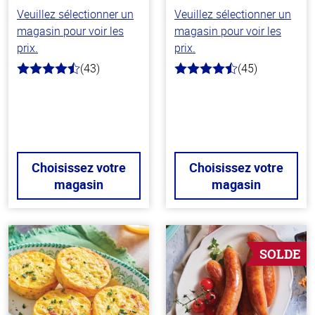
Veuillez sélectionner un
Veuillez sélectionner un
magasin pour voir les
magasin pour voir les
prix.
prix.
(43)
(45)
4.1
4.8
hors
hors
de
de
5
5
stars
stars
Choisissez votre
Choisissez votre
magasin
magasin
SOLDE