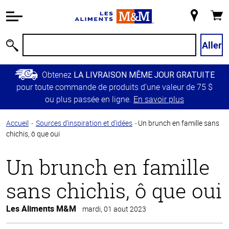
Information
relative à
Mon
Panie
l'accessibilité
magasin
Passer
Aller
Recherche
au
contenu
Obtenez
LA LIVRAISON MÊME JOUR GRATUITE
principal
pour toute commande de produits d’une valeur de 75 $
Retour à
ou plus passée en ligne.
En savoir plus
la
navigation
Accueil
Sources d'inspiration et d'idées
Un brunch en famille sans
principale
chichis, ô que oui
Un brunch en famille
sans chichis, ô que oui
Les Aliments M&M
mardi, 01 aout 2023