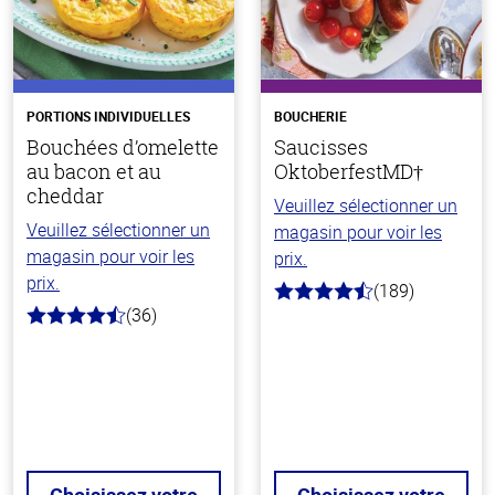
PORTIONS INDIVIDUELLES
BOUCHERIE
Bouchées d’omelette
Saucisses
au bacon et au
OktoberfestMD†
cheddar
Veuillez sélectionner un
Veuillez sélectionner un
magasin pour voir les
magasin pour voir les
prix.
prix.
(189)
4.7
(36)
hors
4.5
de
hors
5
de
stars
5
stars