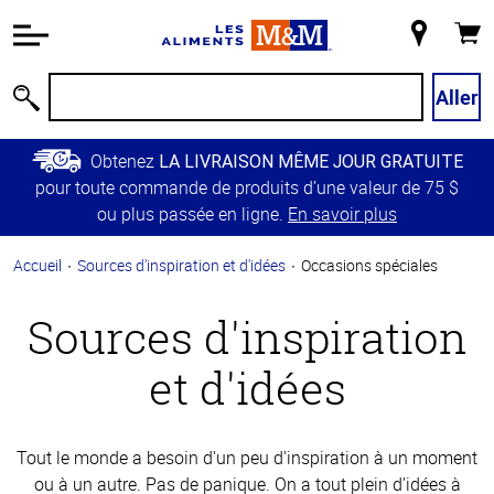
Information
relative à
Mon
Panie
l'accessibilité
magasin
Passer
Aller
Recherche
au
contenu
Obtenez
LA LIVRAISON MÊME JOUR GRATUITE
principal
pour toute commande de produits d’une valeur de 75 $
Retour à
ou plus passée en ligne.
En savoir plus
la
navigation
Accueil
Sources d'inspiration et d'idées
Occasions spéciales
principale
Sources d'inspiration
et d'idées
Tout le monde a besoin d'un peu d'inspiration à un moment
ou à un autre. Pas de panique. On a tout plein d’idées à