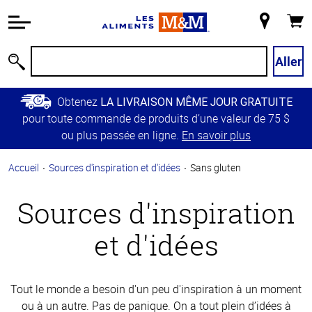
Information
relative à
Mon
Panie
l'accessibilité
magasin
Passer
Aller
Recherche
au
contenu
Obtenez
LA LIVRAISON MÊME JOUR GRATUITE
principal
pour toute commande de produits d’une valeur de 75 $
Retour à
ou plus passée en ligne.
En savoir plus
la
navigation
Accueil
Sources d'inspiration et d'idées
Sans gluten
principale
Sources d'inspiration
et d'idées
Tout le monde a besoin d'un peu d'inspiration à un moment
ou à un autre. Pas de panique. On a tout plein d’idées à