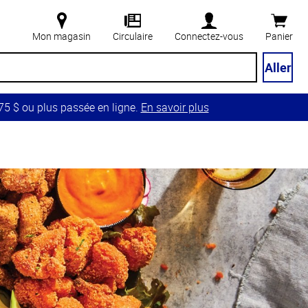
Mon magasin
Circulaire
Connectez-vous
Panier
Aller
5 $ ou plus passée en ligne.
En savoir plus