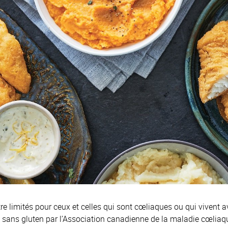
re limités pour ceux et celles qui sont cœliaques ou qui vivent a
s sans gluten par l’Association canadienne de la maladie cœliaqu