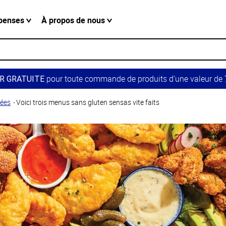
penses
À propos de nous
pour toute commande de produits d’une valeur de 7
R GRATUITE
dées
Voici trois menus sans gluten sensas vite faits