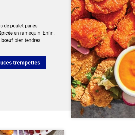
ts de poulet panés
en ramequin. Enfin,
épicée
bien tendres
e bœuf
auces trempettes