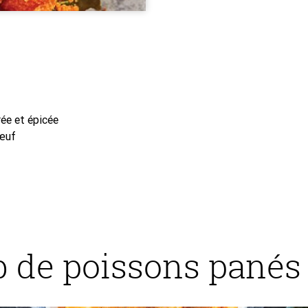
ée et épicée
bœuf
b de poissons panés