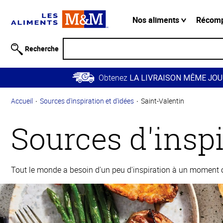
Information
relative à
Nos aliments
Récom
l'accessibilité
Passer
Recherche
au
contenu
Obtenez
principal
LA LIVRAISON MÊME JOU
Retour à
Accueil
Sources d'inspiration et d'idées
Saint-Valentin
la
navigation
Sources d'inspi
principale
Tout le monde a besoin d'un peu d'inspiration à un moment ou