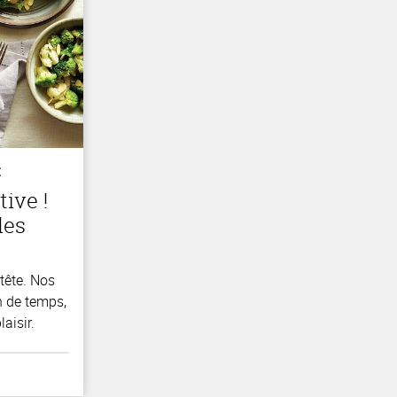
E
tive !
les
-tête. Nos
n de temps,
laisir.