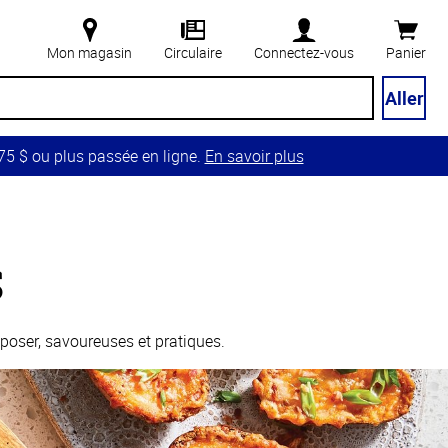
Mon magasin
Circulaire
Connectez-vous
Panier
Aller
5 $ ou plus passée en ligne.
En savoir plus
s
poser, savoureuses et pratiques.