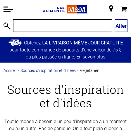
Information
relative à
Mon
Panie
l'accessibilité
magasin
Passer
Aller
Recherche
au
contenu
Obtenez
LA LIVRAISON MÊME JOUR GRATUITE
principal
pour toute commande de produits d’une valeur de 75 $
Retour à
ou plus passée en ligne.
En savoir plus
la
navigation
Accueil
Sources d'inspiration et d'idées
Végétarien
principale
Sources d'inspiration
et d'idées
Tout le monde a besoin d'un peu d'inspiration à un moment
ou à un autre. Pas de panique. On a tout plein d’idées à