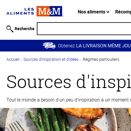
Information
relative à
Nos aliments
Récom
l'accessibilité
Passer
Recherche
au
contenu
Obtenez
principal
LA LIVRAISON MÊME JOU
Retour à
Accueil
Sources d'inspiration et d'idées
Régimes particuliers
la
navigation
Sources d'inspi
principale
Tout le monde a besoin d'un peu d'inspiration à un moment ou