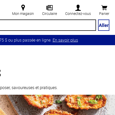
Mon magasin
Circulaire
Connectez-vous
Panier
Aller
5 $ ou plus passée en ligne.
En savoir plus
s
poser, savoureuses et pratiques.