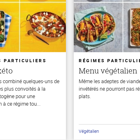
S PARTICULIERS
RÉGIMES PARTICULI
kéto
Menu végétalien
s combiné quelques-uns de
Même les adeptes de viande
s plus convoités à la
invétérés ne pourront pas ré
togène pour une
plats.
n à ce régime tou...
Végétalien