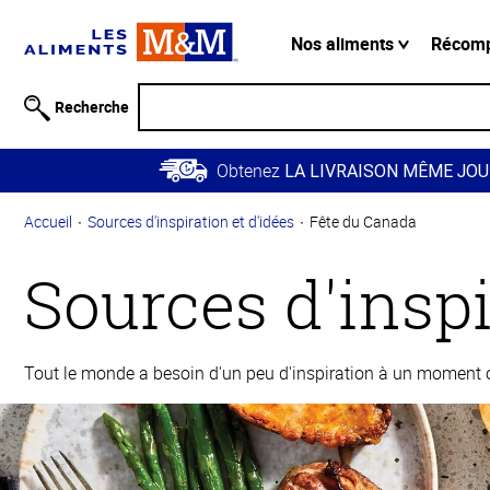
Information
relative à
Nos aliments
Récom
l'accessibilité
Passer
Recherche
au
contenu
Obtenez
principal
LA LIVRAISON MÊME JOU
Retour à
Accueil
Sources d'inspiration et d'idées
Fête du Canada
la
navigation
Sources d'inspi
principale
Tout le monde a besoin d'un peu d'inspiration à un moment ou