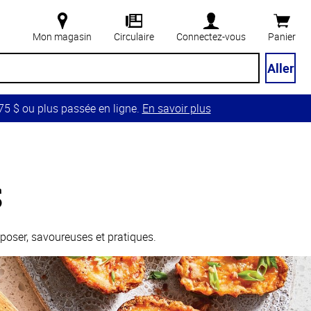
Mon magasin
Circulaire
Connectez-vous
Panier
Aller
5 $ ou plus passée en ligne.
En savoir plus
s
poser, savoureuses et pratiques.