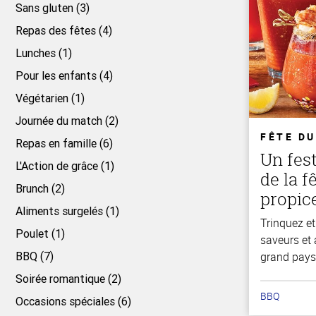
Sans gluten (3)
Repas des fêtes (4)
Lunches (1)
Pour les enfants (4)
Végétarien (1)
Journée du match (2)
FÊTE D
Repas en famille (6)
Un fes
L'Action de grâce (1)
de la f
Brunch (2)
propice
Aliments surgelés (1)
Trinquez e
Poulet (1)
saveurs et 
BBQ (7)
grand pays
Soirée romantique (2)
BBQ
Occasions spéciales (6)