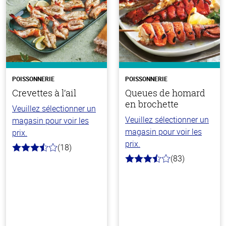
POISSONNERIE
POISSONNERIE
Crevettes à l’ail
Queues de homard
en brochette
Veuillez sélectionner un
Veuillez sélectionner un
magasin pour voir les
magasin pour voir les
prix.
prix.
(18)
3.6
(83)
hors
3.8
de
hors
5
de
stars
5
stars