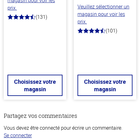
magasin pour voir les
Veuillez sélectionner un
prix.
magasin pour voir les
(131)
4.4
prix.
hors
de
(101)
4.8
5
hors
stars
de
5
stars
Choisissez votre
Choisissez votre
magasin
magasin
Partagez vos commentaires
Vous devez être connecté pour écrire un commentaire.
Se connecter