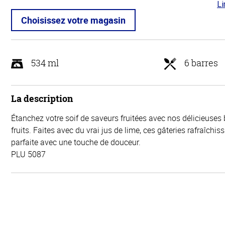
Li
5 s
5
Choisissez votre magasin
534 ml
6 barres
La description
Étanchez votre soif de saveurs fruitées avec nos délicieuses
fruits. Faites avec du vrai jus de lime, ces gâteries rafraîchis
parfaite avec une touche de douceur.
PLU 5087