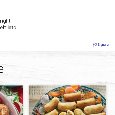
right
elt into
Signaler
e