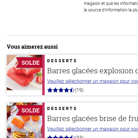
magasin et que les informat
la source d'information la plu
Vous aimerez aussi
DESSERTS
SOLDE
Barres glacées explosion d
Veuillez sélectionner un magasin pour voir 
(19)
4.8
hors
de
5
DESSERTS
SOLDE
stars
Barres glacées brise de fr
Veuillez sélectionner un magasin pour voir 
(33)