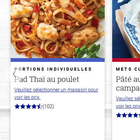
PORTIONS INDIVIDUELLES
METS C
Pad Thaï au poulet
Pâté a
campa
Veuillez sélectionner un magasin pour
voir les prix.
Veuillez s
voir les pri
(102)
4.3
hors
4.3
de
hors
5
de
stars
5
stars