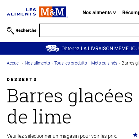
Information
relative à
Nos aliments
Récom
l'accessibilité
Passer
Recherche
au
contenu
Obtenez
principal
LA LIVRAISON MÊME JOU
Retour à
Accueil
Nos aliments
Tous les produits
Mets cuisinés
Barres gl
la
navigation
principale
DESSERTS
Barres glacées 
de lime
Co
Veuillez sélectionner un magasin pour voir les prix.