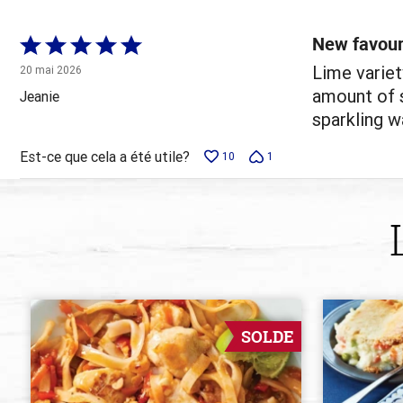
évaluateurs
New favour
Coté
5 sur
Lime variet
20 mai 2026
5
amount of s
Jeanie
sparkling wa
Est-ce que cela a été utile?
10
1
SOLDE