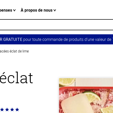
penses
À propos de nous
pour toute commande de produits d’une valeur de 7
R GRATUITE
acées éclat de lime
éclat
té