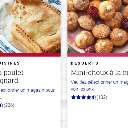
UISINÉS
DESSERTS
u poulet
Mini-choux à la 
gnard
Veuillez sélectionner un ma
voir les prix.
électionner un magasin pour
x.
(132)
4.8
hors
(236)
de
5
stars