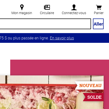
Mon magasin
Circulaire
Connectez-vous
Panier
Aller
5 $ ou plus passée en ligne.
En savoir plus
NOUVEAU
SOLDE