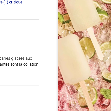
re (1) critique
ur
 barres glacées aux
santes sont la collation