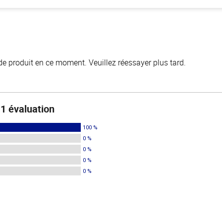
de produit en ce moment. Veuillez réessayer plus tard.
1 évaluation
100 %
0 %
0 %
0 %
0 %