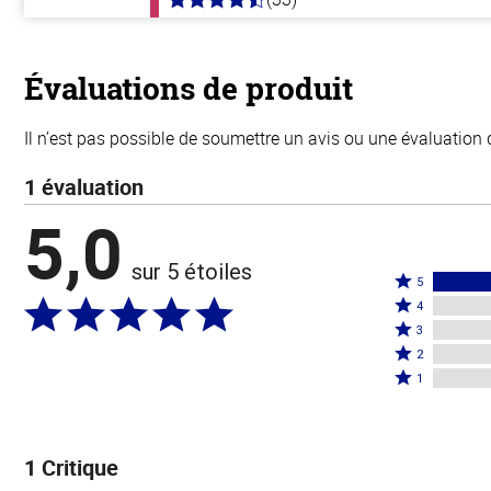
4.8
hors
de
5
stars
Évaluations de produit
Il n’est pas possible de soumettre un avis ou une évaluation 
1 évaluation
5,0
sur 5 étoiles
Coté
5
Coté
5
4
4
Coté
étoiles
3
étoiles
3
Coté
par
2
par
étoiles
2
Coté
100 %
1
0 %
par
étoiles
1 étoile
des
des
0 %
par
par
évaluateurs
évaluateurs
des
0 %
0 % des
1 Critique
évaluateurs
des
évaluateurs