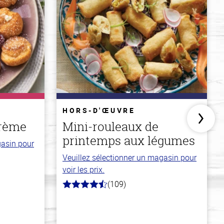
HORS-D'ŒUVRE
crème
Mini-rouleaux de
printemps aux légumes
gasin pour
Veuillez sélectionner un magasin pour
voir les prix.
(109)
4.8
hors
de
5
stars