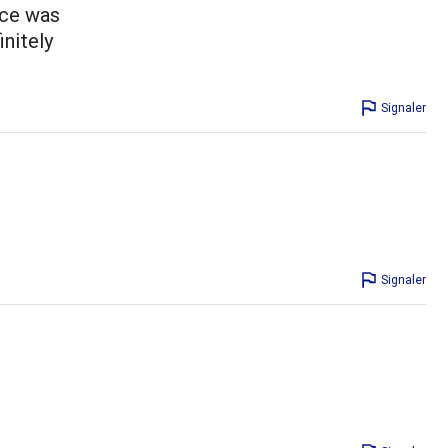
uce was
initely
Signaler
Signaler