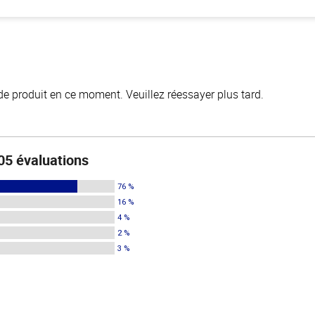
de produit en ce moment. Veuillez réessayer plus tard.
05 évaluations
76 %
16 %
4 %
2 %
3 %