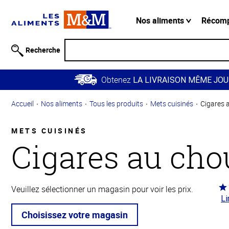
Information
relative à
Nos aliments
Récom
l'accessibilité
Passer
Recherche
au
contenu
Obtenez
principal
LA LIVRAISON MÊME JOU
Retour à
Accueil
Nos aliments
Tous les produits
Mets cuisinés
Cigares 
la
navigation
principale
METS CUISINÉS
Cigares au cho
Co
Veuillez sélectionner un magasin pour voir les prix.
Li
4.6
5
Choisissez votre magasin