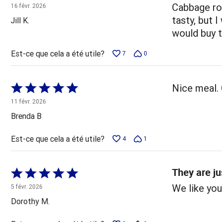
4 sur
Cabbage rol
16 févr. 2026
5
tasty, but I
Jill K.
would buy 
Est-ce que cela a été utile?
7
0
Coté
Nice meal. 
5 sur
11 févr. 2026
5
Brenda B
Est-ce que cela a été utile?
4
1
They are ju
Coté
5 sur
We like you
5 févr. 2026
5
Dorothy M.