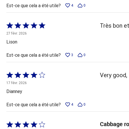
Est-ce que cela a été utile?
4
0
Coté
Très bon et
5 sur
27 févr. 2026
5
Lison
Est-ce que cela a été utile?
3
0
Coté
Very good, 
4 sur
17 févr. 2026
5
Dianney
Est-ce que cela a été utile?
4
0
Cabbage ro
Coté