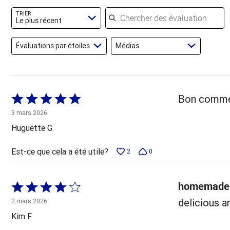
évaluateurs
Chercher des évaluations
TRIER
Le plus récent
Évaluations par étoiles
Médias
Coté
Bon comme 
5 sur
3 mars 2026
5
Huguette G.
Est-ce que cela a été utile?
2
0
homemade 
Coté
4 sur
delicious a
2 mars 2026
5
Kim F