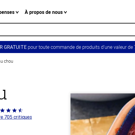
penses
À propos de nous
pour toute commande de produits d’une valeur de 7
R GRATUITE
au chou
u
té
re 705 critiques
 sur