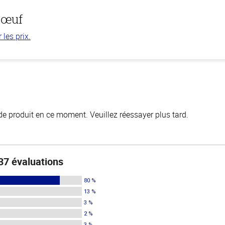
bœuf
les prix.
de produit en ce moment. Veuillez réessayer plus tard.
37 évaluations
80 %
13 %
3 %
2 %
3 %