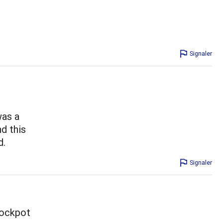
Signaler
was a
d this
d.
Signaler
crockpot