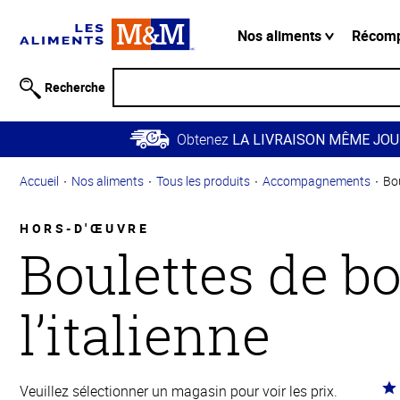
Information
relative à
Nos aliments
Récom
l'accessibilité
Passer
Recherche
au
contenu
Obtenez
principal
LA LIVRAISON MÊME JOU
Retour à
Accueil
Nos aliments
Tous les produits
Accompagnements
Bou
la
navigation
principale
HORS-D'ŒUVRE
Boulettes de bo
l’italienne
Co
Veuillez sélectionner un magasin pour voir les prix.