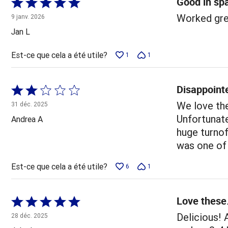
Good in sp
Coté
5 sur
Worked grea
9 janv. 2026
5
Jan L
Est-ce que cela a été utile?
1
1
Disappoint
Coté
2 sur
We love th
31 déc. 2025
5
Unfortunate
Andrea A
huge turnof
was one of 
Est-ce que cela a été utile?
6
1
Love these
Coté
5 sur
Delicious! 
28 déc. 2025
5