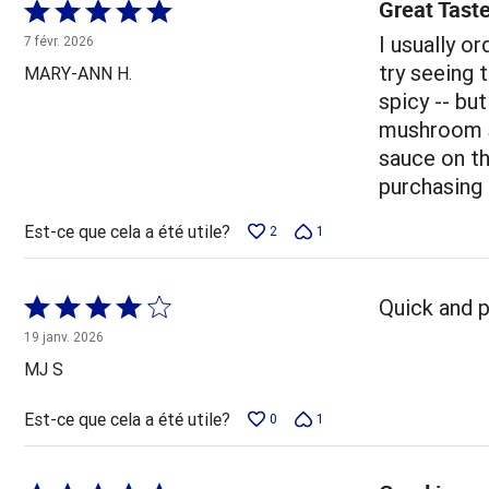
Great Taste
Coté
5 sur
I usually o
7 févr. 2026
5
try seeing 
MARY-ANN H.
spicy -- bu
mushroom so
sauce on th
purchasing 
Est-ce que cela a été utile?
2
1
Coté
Quick and 
4 sur
19 janv. 2026
5
MJ S
Est-ce que cela a été utile?
0
1