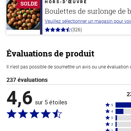
5
HORS-D'ŒUVRE
SOLDE
stars
Boulettes de surlonge de 
Veuillez sélectionner un magasin pour voir 
(326)
4.6
hors
de
5
stars
Évaluations de produit
Il n’est pas possible de soumettre un avis ou une évaluation 
237 évaluations
4,6
2
sur 5 étoiles
Coté
5
Coté
5
4
4
Coté
étoiles
3
étoiles
3
Coté
par
2
par
étoiles
2
Coté
1