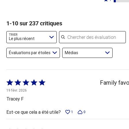
80 %
13 %
par
étoiles
1 étoile
des
des
3 %
par
par
évaluateurs
évaluateurs
des
2 %
3 % des
1-10 sur 237 critiques
évaluateurs
des
évaluateurs
évaluateurs
Chercher des évaluations
TRIER
Le plus récent
Évaluations par étoiles
Médias
Coté
Family favo
5 sur
19 févr. 2026
5
Tracey F
Est-ce que cela a été utile?
1
0