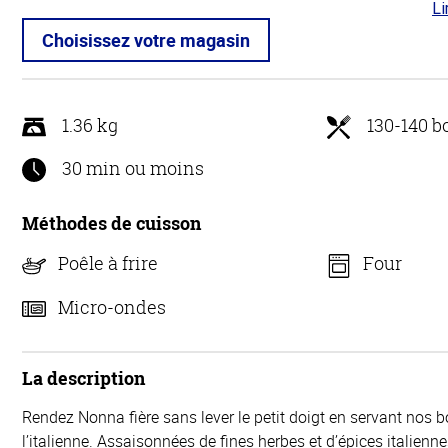
Li
4.6
5
Choisissez votre magasin
1.36 kg
130-140 b
30 min ou moins
Méthodes de cuisson
Poêle à frire
Four
Micro-ondes
La description
Rendez Nonna fière sans lever le petit doigt en servant nos 
l’italienne. Assaisonnées de fines herbes et d’épices italienne