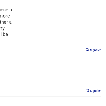
hese a
 more
ther a
rry
l be
Signaler
Signaler