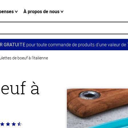
penses
À propos de nous
pour toute commande de produits d’une valeur de 7
R GRATUITE
lettes de boeuf à l’italienne
euf à
té