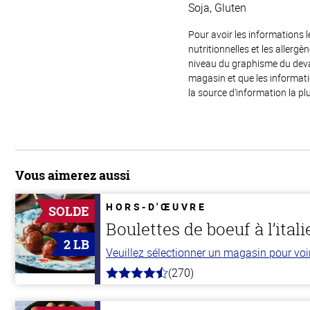
Soja, Gluten
Pour avoir les informations l
nutritionnelles et les allerg
niveau du graphisme du devant
magasin et que les informat
la source d'information la plu
Vous aimerez aussi
HORS-D'ŒUVRE
SOLDE
Boulettes de boeuf à l’ital
2 LB
Veuillez sélectionner un magasin pour voir 
(270)
4.5
hors
de