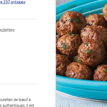
re 237 critiques
 sur
oulettes
boulettes de bœuf à
s authentiques, il est