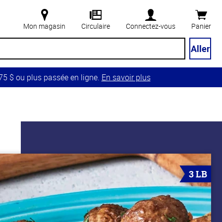
Mon magasin
Circulaire
Connectez-vous
Panier
Aller
5 $ ou plus passée en ligne.
En savoir plus
3 LB