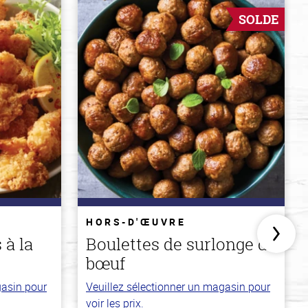
SOLDE
HORS-D'ŒUVRE
 à la
Boulettes de surlonge de
bœuf
gasin pour
Veuillez sélectionner un magasin pour
voir les prix.