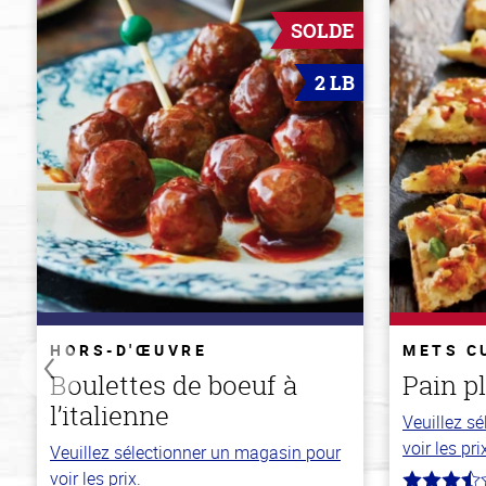
SOLDE
2 LB
HORS-D'ŒUVRE
METS C
Boulettes de boeuf à
Pain p
l’italienne
Veuillez s
voir les pri
Veuillez sélectionner un magasin pour
voir les prix.