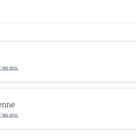
les prix.
ienne
les prix.