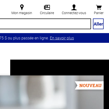
Mon magasin
Circulaire
Connectez-vous
Panier
Aller
5 $ ou plus passée en ligne.
En savoir plus
NOUVEAU