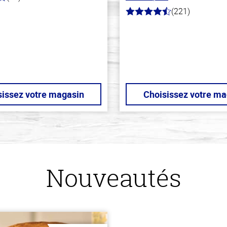
(221)
4.7
hors
de
5
stars
sissez votre magasin
Choisissez votre ma
Nouveautés