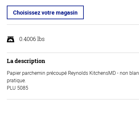
Choisissez votre magasin
0.4006 lbs
La description
Papier parchemin précoupé Reynolds KitchensMD - non blan
pratique.
PLU 5085