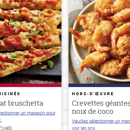
UISINÉS
HORS-D'ŒUVRE
lat bruschetta
Crevettes géantes
noix de coco
électionner un magasin pour
x.
Veuillez sélectionner un ma
voir les prix.
(40)