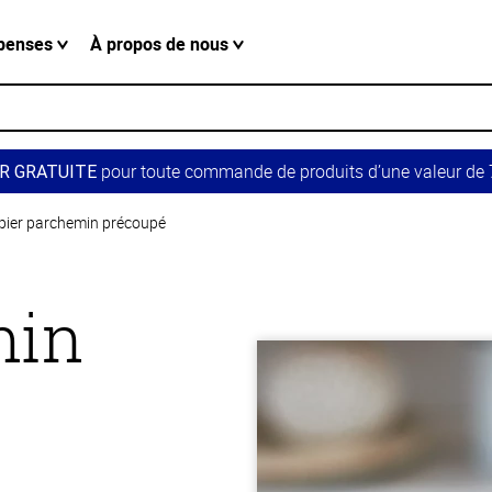
penses
À propos de nous
pour toute commande de produits d’une valeur de 7
R GRATUITE
pier parchemin précoupé
min