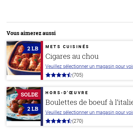
Vous aimerez aussi
METS CUISINÉS
2 LB
Cigares au chou
Veuillez sélectionner un magasin pour voir 
(705)
4.6
hors
de
5
HORS-D'ŒUVRE
SOLDE
stars
Boulettes de boeuf à l’ital
2 LB
Veuillez sélectionner un magasin pour voir 
(270)
4.5
hors
de