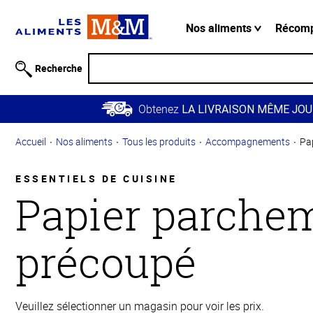
Information
relative à
Nos aliments
Récom
l'accessibilité
Passer
Recherche
au
contenu
Obtenez
principal
LA LIVRAISON MÊME JOU
Retour à
Accueil
Nos aliments
Tous les produits
Accompagnements
Pa
la
navigation
principale
ESSENTIELS DE CUISINE
Papier parche
précoupé
Veuillez sélectionner un magasin pour voir les prix.