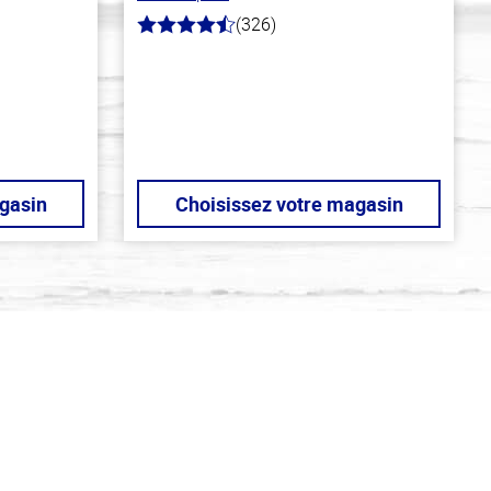
(326)
4.6
hors
de
5
stars
gasin
Choisissez votre magasin