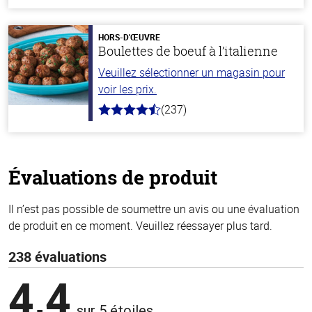
hors
de
5
stars
HORS-D'ŒUVRE
Boulettes de boeuf à l’italienne
Veuillez sélectionner un magasin pour
voir les prix.
(237)
4.6
hors
de
5
stars
Évaluations de produit
Il n’est pas possible de soumettre un avis ou une évaluation
de produit en ce moment. Veuillez réessayer plus tard.
238 évaluations
4,4
sur 5 étoiles