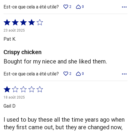
Est-ce que cela a été utile?
2
0
Coté
4 sur
23 août 2025
5
Pat K.
Crispy chicken
Bought for my niece and she liked them.
Est-ce que cela a été utile?
2
0
Coté
1 sur
18 août 2025
5
Gail D
I used to buy these all the time years ago when
they first came out, but they are changed now,