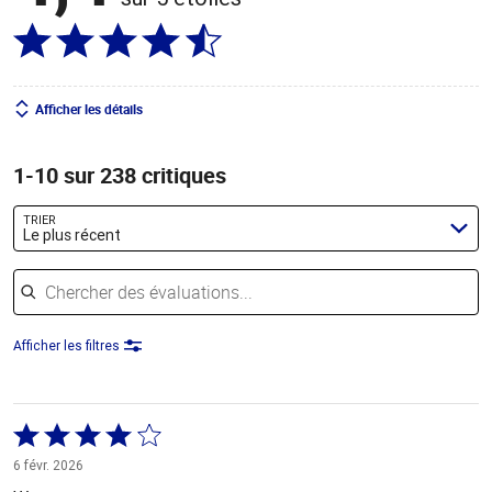
Afficher les détails
1-10 sur 238 critiques
TRIER
Le plus récent
Chercher des évaluations
Afficher les filtres
Coté
4 sur
6 févr. 2026
5