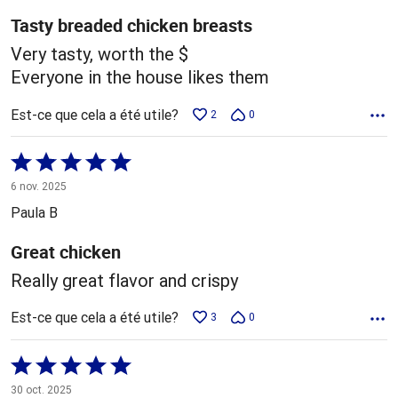
Tasty breaded chicken breasts
Very tasty, worth the $
Everyone in the house likes them
Est-ce que cela a été utile?
2
0
Coté
5 sur
6 nov. 2025
5
Paula B
Great chicken
Really great flavor and crispy
Est-ce que cela a été utile?
3
0
Coté
5 sur
30 oct. 2025