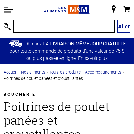
Information
relative à
Mon
Panie
l'accessibilité
magasin
Passer
Aller
Recherche
au
contenu
Obtenez
LA LIVRAISON MÊME JOUR GRATUITE
principal
pour toute commande de produits d’une valeur de 75 $
Retour à
ou plus passée en ligne.
En savoir plus
la
navigation
Accueil
Nos aliments
Tous les produits
Accompagnements
principale
Poitrines de poulet panées et croustillantes
BOUCHERIE
Poitrines de poulet
panées et
croustillantes