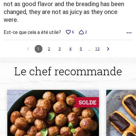
not as good flavor and the breading has been
changed, they are not as juicy as they once
were.
Est-ce que cela a été utile?
6
2
…
1
2
3
4
5
13
Le chef recommande
SOLDE