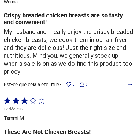
Wenna
Crispy breaded chicken breasts are so tasty
and convenient!
My husband and I really enjoy the crispy breaded
chicken breasts, we cook them in our air fryer
and they are delicious! Just the right size and
nutritious. Mind you, we generally stock up
when a sale is on as we do find this product too
pricey
Est-ce que cela a été utile?
5
0
Coté
3 sur
17 déc. 2025
5
Tammi M.
These Are Not Chicken Breasts!