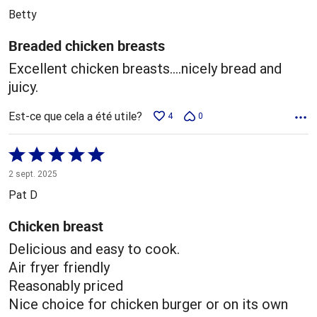
5
Betty
Breaded chicken breasts
Excellent chicken breasts….nicely bread and
juicy.
Est-ce que cela a été utile?
4
0
Coté
5 sur
2 sept. 2025
5
Pat D
Chicken breast
Delicious and easy to cook.
Air fryer friendly
Reasonably priced
Nice choice for chicken burger or on its own