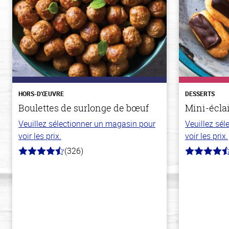
HORS-D'ŒUVRE
DESSERTS
Boulettes de surlonge de bœuf
Mini-écla
Veuillez sélectionner un magasin pour
Veuillez sé
voir les prix.
voir les prix.
(326)
4.6
4.7
hors
hors
de
de
5
5
stars
stars