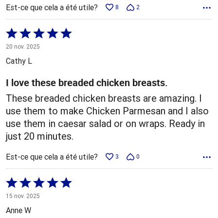
Est-ce que cela a été utile?
8
2
Coté
5 sur
20 nov. 2025
5
Cathy L
I love these breaded chicken breasts.
These breaded chicken breasts are amazing. I
use them to make Chicken Parmesan and I also
use them in caesar salad or on wraps. Ready in
just 20 minutes.
Est-ce que cela a été utile?
3
0
Coté
5 sur
15 nov. 2025
5
Anne W